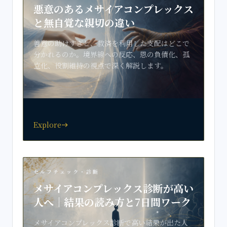
悪意のあるメサイアコンプレックス
と無自覚な親切の違い
善意の助けすぎと、救済を利用した支配はどこで
分かれるのか。境界線への反応、恩の負債化、孤
立化、役割維持の視点で深く解説します。
Explore
east
セルフチェック・診断
メサイアコンプレックス診断が高い
人へ｜結果の読み方と7日間ワーク
メサイアコンプレックス診断で高い結果が出た人