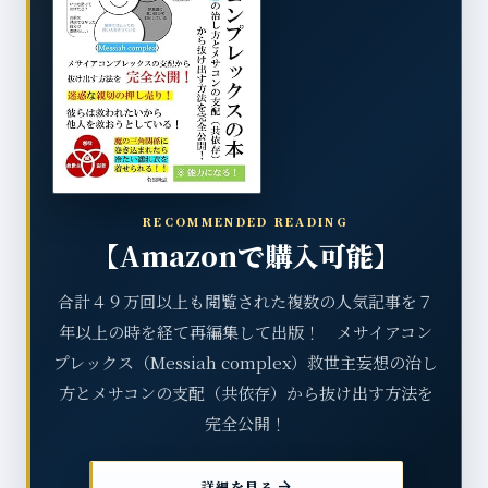
RECOMMENDED READING
【Amazonで購入可能】
合計４９万回以上も閲覧された複数の人気記事を７
年以上の時を経て再編集して出版！ メサイアコン
プレックス（Messiah complex）救世主妄想の治し
方とメサコンの支配（共依存）から抜け出す方法を
完全公開！
arrow_forward
詳細を見る