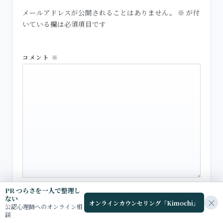
メールアドレスが公開されることはありません。
※
が付
いている欄は必須項目です
コメント
※
PR つらさを一人で整理し
ない
×
オンラインカウンセリング「Kimochi」
公認心理師へのオンライン相
名前
談