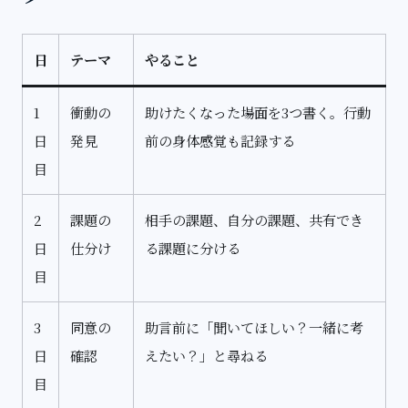
日
テーマ
やること
1
衝動の
助けたくなった場面を3つ書く。行動
日
発見
前の身体感覚も記録する
目
2
課題の
相手の課題、自分の課題、共有でき
日
仕分け
る課題に分ける
目
3
同意の
助言前に「聞いてほしい？一緒に考
日
確認
えたい？」と尋ねる
目