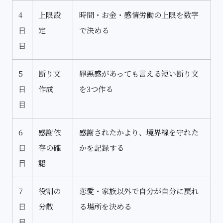
4
上限設
時間・お金・感情労働の上限を数字
日
定
で決める
目
5
断り文
罪悪感があっても言える短い断り文
日
作成
を3つ作る
目
6
感謝依
感謝されたかより、境界線を守れた
日
存の確
かを記録する
目
認
7
役割の
恋愛・家族以外で自分が自分に戻れ
日
分散
る場所を決める
目