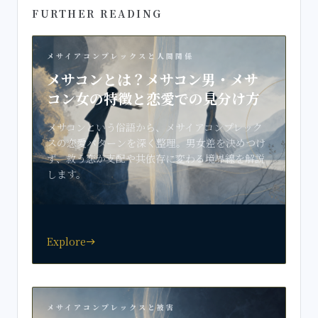
FURTHER READING
メサイアコンプレックスと人間関係
メサコンとは？メサコン男・メサ
コン女の特徴と恋愛での見分け方
メサコンという俗語から、メサイアコンプレック
スの恋愛パターンを深く整理。男女差を決めつけ
ず、救う恋が支配や共依存に変わる境界線を解説
します。
Explore
east
メサイアコンプレックスと被害