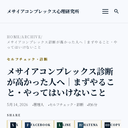
本文へ移動
検索を
メサイアコンプレックス心理研究所
search
メニューを
HOME
/
ARCHIVE
/
メサイアコンプレックス診断が高かった人へ｜まずやること・や
ってはいけないこと
セルフチェック・診断
メサイアコンプレックス診断
が高かった人へ｜まずやるこ
と・やってはいけないこと
5月 14, 2026
管理人
セルフチェック・診断
約6分
SHARE
link
X
F
L
B!
X
FACEBOOK
LINE
HATENA
COPY