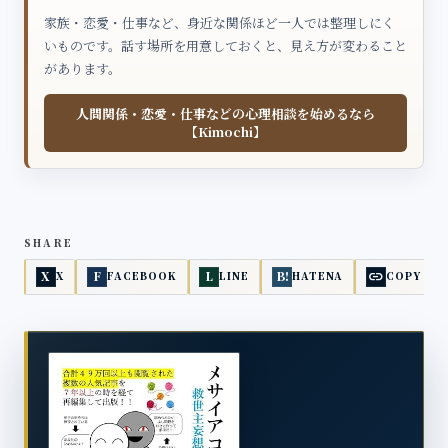
家族・恋愛・仕事など、身近な関係ほど一人では整理しにく
いものです。話す場所を用意しておくと、見え方が変わること
があります。
人間関係・恋愛・仕事などの心理相談を始めるなら
【Kimochi】
SHARE
link
X
F
L
B!
X
FACEBOOK
LINE
HATENA
COPY