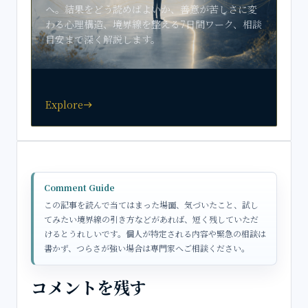
へ。結果をどう読めばよいか、善意が苦しさに変
わる心理構造、境界線を整える7日間ワーク、相談
目安まで深く解説します。
Explore
east
Comment Guide
この記事を読んで当てはまった場面、気づいたこと、試し
てみたい境界線の引き方などがあれば、短く残していただ
けるとうれしいです。個人が特定される内容や緊急の相談は
書かず、つらさが強い場合は専門家へご相談ください。
コメントを残す