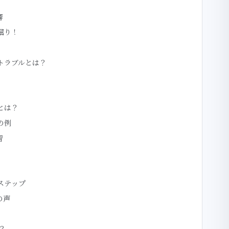
響
掘り！
トラブルとは？
とは？
の例
習
ステップ
の声
？