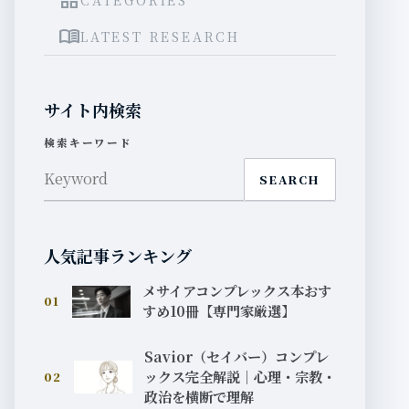
grid_view
menu_book
LATEST RESEARCH
サイト内検索
検索キーワード
SEARCH
人気記事ランキング
メサイアコンプレックス本おす
01
すめ10冊【専門家厳選】
Savior（セイバー）コンプレ
ックス完全解説｜心理・宗教・
02
政治を横断で理解