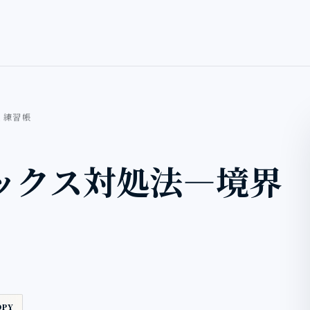
く練習帳
ックス対処法―境界
OPY