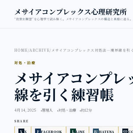
本文へ移動
メサイアコンプレックス心理研究所
“救世主願望”を心理学で読み解く。メサイアコンプレックスの構造と真相に迫る。
HOME
/
ARCHIVE
/
メサイアコンプレックス対処法―境界線を引
対処・治療
メサイアコンプレ
線を引く練習帳
4月 14, 2025
管理人
対処・治療
約12分
SHARE
link
X
F
L
B!
X
FACEBOOK
LINE
HATENA
C