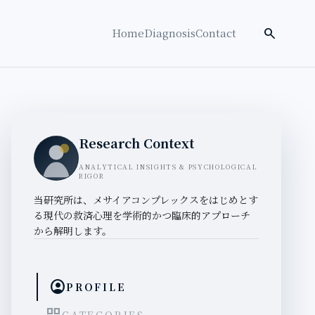
検索を開く
search
Home
Diagnosis
Contact
Research Context
ANALYTICAL INSIGHTS & PSYCHOLOGICAL
RIGOR
当研究所は、メサイアコンプレックスをはじめとす
る現代の救済心理を学術的かつ臨床的アプローチ
から解明します。
account_circle
PROFILE
CATEGORIES