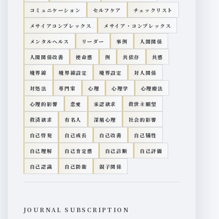
コミュニケーション
セルフケア
チェックリスト
メサイアコンプレックス
メサイア・コンプレックス
メンタルヘルス
リーダー
事例
人間関係
人間関係改善
使命感
例
共依存
共感
境界線
境界線設定
境界設定
対人関係
対処法
専門家
心理
心理学
心理療法
心理的影響
恋愛
承認欲求
救世主願望
救済欲求
有名人
深層心理
社会的影響
自己啓発
自己成長
自己改善
自己犠牲
自己理解
自己肯定感
自己診断
自己評価
自己認識
自己防衛
親子関係
JOURNAL SUBSCRIPTION