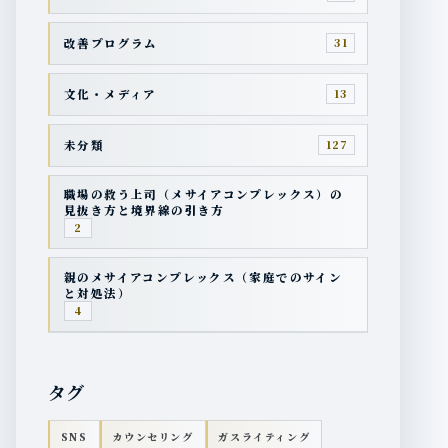
改善プログラム
31
文化・メディア
13
未分類
127
職場の救う上司（メサイアコンプレックス）の
見抜き方と境界線の引き方
2
親のメサイアコンプレックス（家庭でのサイン
と対処法）
4
タグ
SNS
カウンセリング
ガスライティング