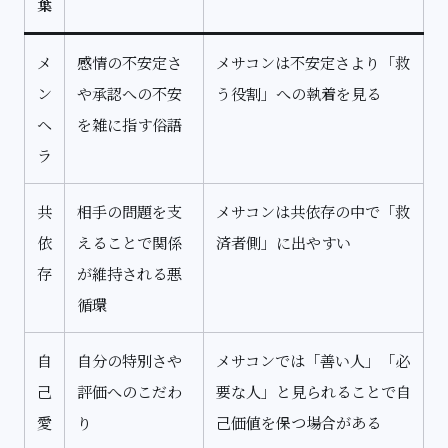
葉
メ
感情の不安定さ
メサコンは不安定さより「救
ン
や承認への不安
う役割」への執着を見る
ヘ
を雑に指す俗語
ラ
共
相手の問題を支
メサコンは共依存の中で「救
依
えることで関係
済者側」に出やすい
存
が維持される悪
循環
自
自分の特別さや
メサコンでは「善い人」「必
己
評価へのこだわ
要な人」と見られることで自
愛
り
己価値を保つ場合がある