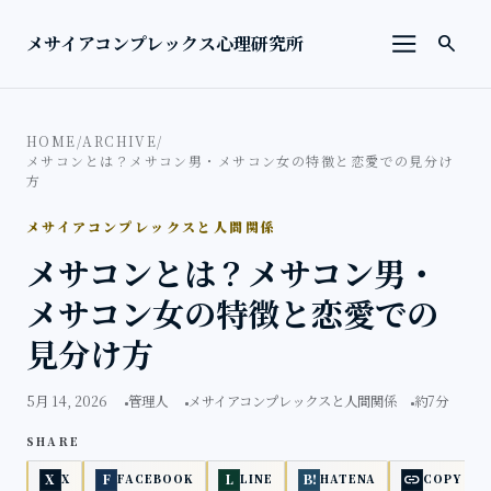
本文へ移動
検索を
メサイアコンプレックス心理研究所
search
メニューを
HOME
/
ARCHIVE
/
メサコンとは？メサコン男・メサコン女の特徴と恋愛での見分け
方
メサイアコンプレックスと人間関係
メサコンとは？メサコン男・
メサコン女の特徴と恋愛での
見分け方
5月 14, 2026
管理人
メサイアコンプレックスと人間関係
約7分
SHARE
link
X
F
L
B!
X
FACEBOOK
LINE
HATENA
COPY