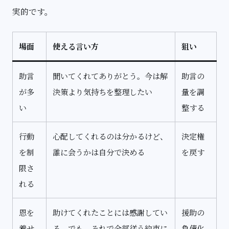
実的です。
場面
使える言い方
狙い
助言
聞いてくれてありがとう。今は解
助言の
が多
決策より気持ちを整理したい
量を調
い
整する
行動
心配してくれるのは分かるけど、
決定権
を制
誰に会うかは自分で決める
を戻す
限さ
れる
恩を
助けてくれたことには感謝してい
援助の
着せ
る。でも、それで全部従う約束に
負債化