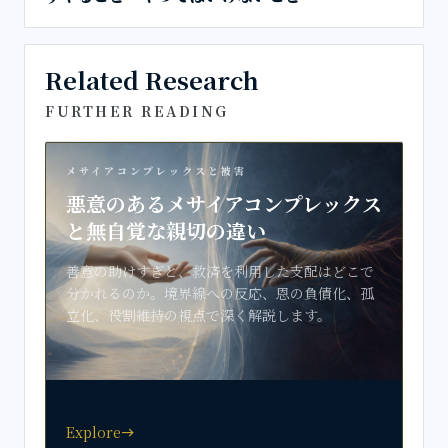
Related Research
FURTHER READING
メサイアコンプレックスと被害
悪意のあるメサイアコンプレックス
と無自覚な親切の違い
善意の助けすぎと、救済を利用した支配はどこで
分かれるのか。境界線への反応、恩の負債化、孤
立化、役割維持の視点で深く解説します。
Explore
east