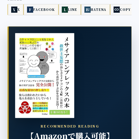
link
X
F
L
B!
X
FACEBOOK
LINE
HATENA
COPY
RECOMMENDED READING
【Amazonで購入可能】