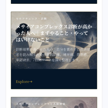
セルフチェック・診断
メサイアコンプレックス診断が高か
った人へ｜まずやること・やって
はいけないこと
診断結果が高かった人が、自分を責めずに救済欲
求を読み解くための実践記事。境界線、罪悪感、
承認欲求、7日間ワークを深く整理します。
Explore
east
メサイアコンプレックスと人間関係