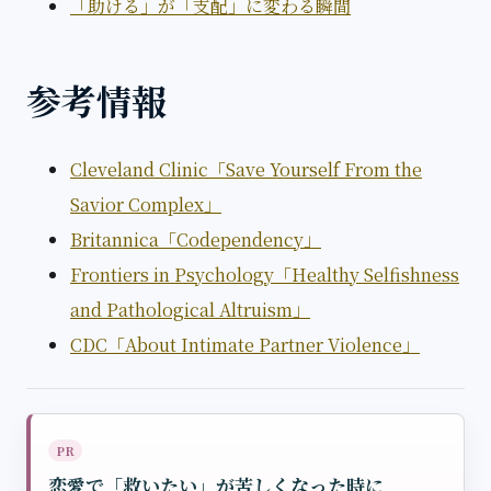
「助ける」が「支配」に変わる瞬間
参考情報
Cleveland Clinic「Save Yourself From the
Savior Complex」
Britannica「Codependency」
Frontiers in Psychology「Healthy Selfishness
and Pathological Altruism」
CDC「About Intimate Partner Violence」
PR
恋愛で「救いたい」が苦しくなった時に