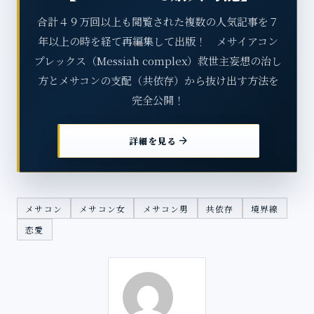
合計４９万回以上も閲覧された複数の人気記事を７
年以上の時を経て再編集して出版！ メサイアコン
プレックス（Messiah complex）救世主妄想の治し
方とメサコンの支配（共依存）から抜け出す方法を
完全公開！
arrow_forward
詳細を見る
メサコン
メサコン女
メサコン男
共依存
境界線
恋愛