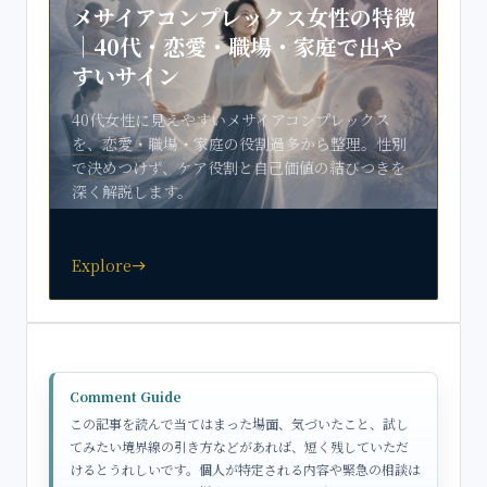
メサイアコンプレックス女性の特徴
｜40代・恋愛・職場・家庭で出や
すいサイン
40代女性に見えやすいメサイアコンプレックス
を、恋愛・職場・家庭の役割過多から整理。性別
で決めつけず、ケア役割と自己価値の結びつきを
深く解説します。
Explore
east
Comment Guide
この記事を読んで当てはまった場面、気づいたこと、試し
てみたい境界線の引き方などがあれば、短く残していただ
けるとうれしいです。個人が特定される内容や緊急の相談は