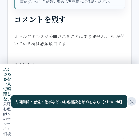
書かず、つらさが強い場合は専門家へご相談ください。
コメントを残す
メールアドレスが公開されることはありません。
※
が付
いている欄は必須項目です
コメント
※
PR
つら
さを
一人
で整
理し
ない
×
人間関係・恋愛・仕事などの心理相談を始めるなら【Kimochi】
公認
心理
師へ
のオ
ンラ
イン
相談