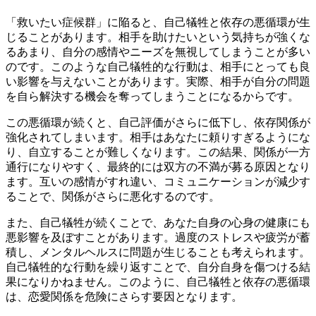
「救いたい症候群」に陥ると、自己犠牲と依存の悪循環が生
じることがあります。相手を助けたいという気持ちが強くな
るあまり、自分の感情やニーズを無視してしまうことが多い
のです。このような自己犠牲的な行動は、相手にとっても良
い影響を与えないことがあります。実際、相手が自分の問題
を自ら解決する機会を奪ってしまうことになるからです。
この悪循環が続くと、自己評価がさらに低下し、依存関係が
強化されてしまいます。相手はあなたに頼りすぎるようにな
り、自立することが難しくなります。この結果、関係が一方
通行になりやすく、最終的には双方の不満が募る原因となり
ます。互いの感情がすれ違い、コミュニケーションが減少す
ることで、関係がさらに悪化するのです。
また、自己犠牲が続くことで、あなた自身の心身の健康にも
悪影響を及ぼすことがあります。過度のストレスや疲労が蓄
積し、メンタルヘルスに問題が生じることも考えられます。
自己犠牲的な行動を繰り返すことで、自分自身を傷つける結
果になりかねません。このように、自己犠牲と依存の悪循環
は、恋愛関係を危険にさらす要因となります。