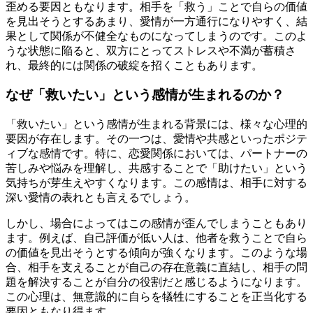
歪める要因ともなります。相手を「救う」ことで自らの価値
を見出そうとするあまり、愛情が一方通行になりやすく、結
果として関係が不健全なものになってしまうのです。このよ
うな状態に陥ると、双方にとってストレスや不満が蓄積さ
れ、最終的には関係の破綻を招くこともあります。
なぜ「救いたい」という感情が生まれるのか？
「救いたい」という感情が生まれる背景には、様々な心理的
要因が存在します。その一つは、愛情や共感といったポジテ
ィブな感情です。特に、恋愛関係においては、パートナーの
苦しみや悩みを理解し、共感することで「助けたい」という
気持ちが芽生えやすくなります。この感情は、相手に対する
深い愛情の表れとも言えるでしょう。
しかし、場合によってはこの感情が歪んでしまうこともあり
ます。例えば、自己評価が低い人は、他者を救うことで自ら
の価値を見出そうとする傾向が強くなります。このような場
合、相手を支えることが自己の存在意義に直結し、相手の問
題を解決することが自分の役割だと感じるようになります。
この心理は、無意識的に自らを犠牲にすることを正当化する
要因ともなり得ます。