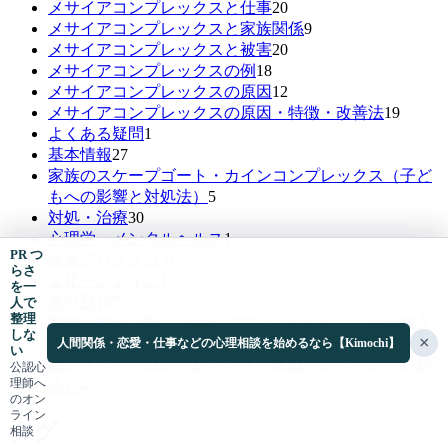
メサイアコンプレックスと仕事
20
メサイアコンプレックスと家族関係
9
メサイアコンプレックスと被害
20
メサイアコンプレックスの例
18
メサイアコンプレックスの原因
12
メサイアコンプレックスの原因・特徴・改善法
19
よくある疑問
1
基本情報
27
家族のスケープゴート・カインコンプレックス（子ど
もへの影響と対処法）
5
対処・治療
30
心理学・メンタルヘルス
1
PR つ
改善プログラム
31
らさ
文化・メディア
13
を一
未分類
127
人で
整理
職場の救う上司（メサイアコンプレックス）の見抜き
しな
×
方と境界線の引き方
2
人間関係・恋愛・仕事などの心理相談を始めるなら【Kimochi】
い
親のメサイアコンプレックス（家庭でのサインと対処
公認心
理師へ
法）
4
のオン
ライン
タグ
相談