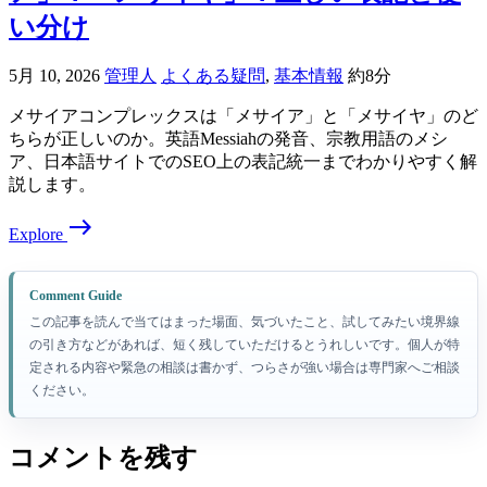
い分け
5月 10, 2026
管理人
よくある疑問
,
基本情報
約8分
メサイアコンプレックスは「メサイア」と「メサイヤ」のど
ちらが正しいのか。英語Messiahの発音、宗教用語のメシ
ア、日本語サイトでのSEO上の表記統一までわかりやすく解
説します。
east
Explore
Comment Guide
この記事を読んで当てはまった場面、気づいたこと、試してみたい境界線
の引き方などがあれば、短く残していただけるとうれしいです。個人が特
定される内容や緊急の相談は書かず、つらさが強い場合は専門家へご相談
ください。
コメントを残す