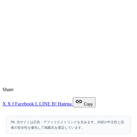
Share
link
X
X
f
Facebook
L
LINE
B!
Hatena
Copy
PR: 当サイトは広告・アフィリエイトリンクを含みます。内容の中立性と読
者の安全性を優先して掲載先を選定しています。