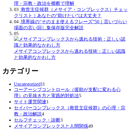
理・宗教・政治を横断で理解
03
救世主症候群（メサイア・コンプレックス）チェッ
クリスト｜あなたの“助けたい”は大丈夫？
04
境界線の“そのまま使えるフレーズ”50｜言いづらい
場面の言い回し集保存版完全解説
05
メサイアコンプレックスから逃れる技術：正しい認識
と効果的なかわし方
カテゴリー
Uncategorized
11
コーアーシブコントロール（援助が支配に変わる心
理）の見抜き方と実践的対処法
5
サイト運営関連
1
セイバーコンプレックス（救世主症候群）の心理・宗
教・政治解説
4
セルフチェック・診断
3
メサイアコンプレックスと人間関係
49