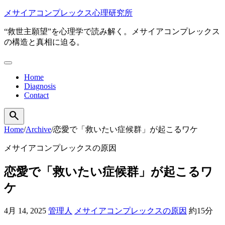
本
メサイアコンプレックス心理研究所
文
“救世主願望”を心理学で読み解く。メサイアコンプレックス
へ
の構造と真相に迫る。
移
動
メ
ニ
Home
ュ
Diagnosis
ー
Contact
を
開
search
検
く
索
Home
/
Archive
/
恋愛で「救いたい症候群」が起こるワケ
を
開
メサイアコンプレックスの原因
く
恋愛で「救いたい症候群」が起こるワ
ケ
4月 14, 2025
管理人
メサイアコンプレックスの原因
約15分