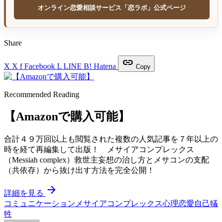
オンライン恋愛相談サービス「恋ラボ」公式ページ
Share
link
X
X
f
Facebook
L
LINE
B!
Hatena
Copy
Recommended Reading
【Amazonで購入可能】
合計４９万回以上も閲覧された複数の人気記事を７年以上の
時を経て再編集して出版！ メサイアコンプレックス
（Messiah complex）救世主妄想の治し方とメサコンの支配
（共依存）から抜け出す方法を完全公開！
arrow_forward
詳細を見る
コミュニケーション
メサイアコンプレックス
心理
恋愛
自己犠
牲