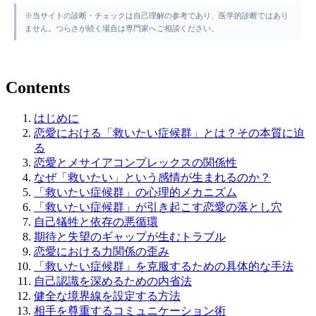
※当サイトの診断・チェックは自己理解の参考であり、医学的診断ではあり
ません。つらさが続く場合は専門家へご相談ください。
Contents
はじめに
恋愛における「救いたい症候群」とは？その本質に迫
る
恋愛とメサイアコンプレックスの関係性
なぜ「救いたい」という感情が生まれるのか？
「救いたい症候群」の心理的メカニズム
「救いたい症候群」が引き起こす恋愛の落とし穴
自己犠牲と依存の悪循環
期待と失望のギャップが生むトラブル
恋愛における力関係の歪み
「救いたい症候群」を克服するための具体的な手法
自己認識を深めるための内省法
健全な境界線を設定する方法
相手を尊重するコミュニケーション術