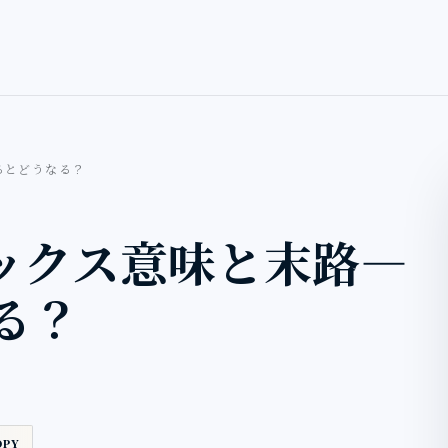
るとどうなる？
ックス意味と末路―
る？
OPY