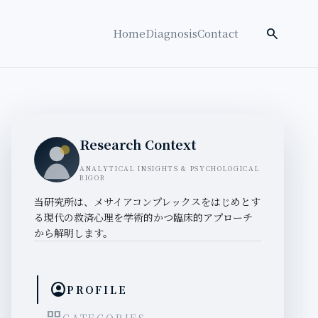
検索を開く
search
Home
Diagnosis
Contact
Research Context
ANALYTICAL INSIGHTS & PSYCHOLOGICAL
RIGOR
当研究所は、メサイアコンプレックスをはじめとす
る現代の救済心理を学術的かつ臨床的アプローチ
から解明します。
account_circle
PROFILE
CATEGORIES