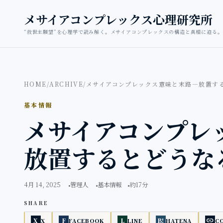
本文へ移動
メサイアコンプレックス心理研究所
“救世主願望”を心理学で読み解く。メサイアコンプレックスの構造と真相に迫る。
HOME
/
ARCHIVE
/
メサイアコンプレックス意味と末路―放置す
基本情報
メサイアコンプレ
放置するとどうな
4月 14, 2025
管理人
基本情報
約17分
SHARE
link
X
F
L
B!
X
FACEBOOK
LINE
HATENA
C