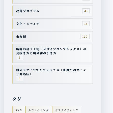
改善プログラム
31
文化・メディア
13
未分類
127
職場の救う上司（メサイアコンプレックス）の
見抜き方と境界線の引き方
2
親のメサイアコンプレックス（家庭でのサイン
と対処法）
4
タグ
SNS
カウンセリング
ガスライティング