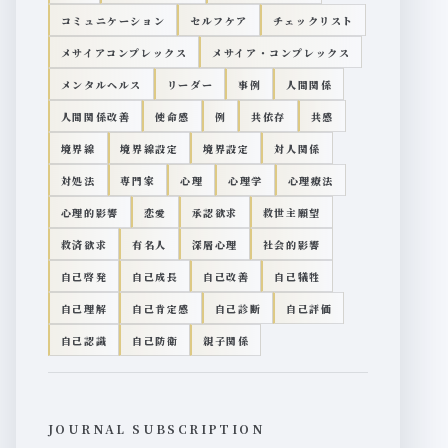
コミュニケーション
セルフケア
チェックリスト
メサイアコンプレックス
メサイア・コンプレックス
メンタルヘルス
リーダー
事例
人間関係
人間関係改善
使命感
例
共依存
共感
境界線
境界線設定
境界設定
対人関係
対処法
専門家
心理
心理学
心理療法
心理的影響
恋愛
承認欲求
救世主願望
救済欲求
有名人
深層心理
社会的影響
自己啓発
自己成長
自己改善
自己犠牲
自己理解
自己肯定感
自己診断
自己評価
自己認識
自己防衛
親子関係
JOURNAL SUBSCRIPTION