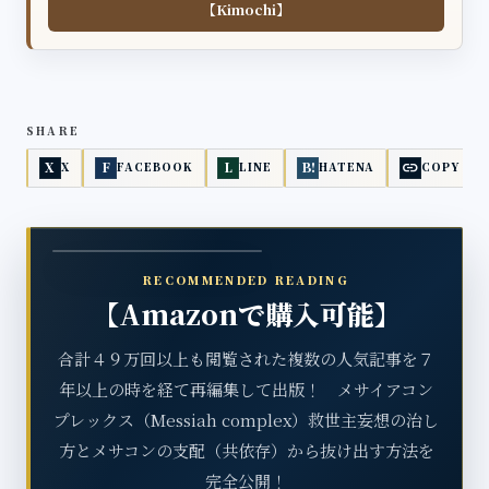
【Kimochi】
SHARE
link
X
F
L
B!
X
FACEBOOK
LINE
HATENA
COPY
RECOMMENDED READING
【Amazonで購入可能】
合計４９万回以上も閲覧された複数の人気記事を７
年以上の時を経て再編集して出版！ メサイアコン
プレックス（Messiah complex）救世主妄想の治し
方とメサコンの支配（共依存）から抜け出す方法を
完全公開！