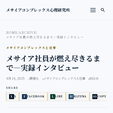
本文へ移動
検索を
メサイアコンプレックス心理研究所
search
メニューを
HOME
/
ARCHIVE
/
メサイア社員が燃え尽きるまで―実録インタビュー
メサイアコンプレックスと仕事
メサイア社員が燃え尽きるま
で―実録インタビュー
4月 14, 2025
管理人
メサイアコンプレックスと仕事
約11分
SHARE
link
X
F
L
B!
X
FACEBOOK
LINE
HATENA
COPY