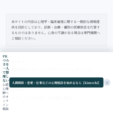
本サイトの内容は心理学・臨床倫理に関する一般的な情報提
供を目的としており、診断・治療・個別の医療助言を代替す
るものではありません。心身の不調がある場合は専門機関へ
ご相談ください。
PR
つら
前の記事
さを
一人
救済型リーダーシップのメリットと落とし穴
で整
理し
ない
×
人間関係・恋愛・仕事などの心理相談を始めるなら【Kimochi】
公認
心理
次の記事
師へ
のオ
メサイア上司がチームを壊す理由
ンラ
イン
相談