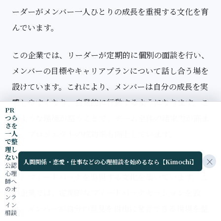
ーダーがメンバー一人ひとりの成長を重視する文化を育
んでいます。
この企業では、リーダーが定期的に個別の面談を行い、
メンバーの目標やキャリアプランについて話し合う場を
設けています。これにより、メンバーは自分の成長を実
感しやすくなり、自発的に行動するようになります。こ
PR
のような環境が整うことで、チーム全体の結束力が高ま
つら
さを
り、プロジェクトの成功率も向上しています。
一人
で整
理し
ない
×
また、別の企業では、リーダーがメンバーの意見を尊重
人間関係・恋愛・仕事などの心理相談を始めるなら【Kimochi】
公認
心理
し、フィードバックを重視する文化を築いています。こ
師へ
のオ
の企業では、定期的なフィードバックセッションを設
ンラ
イン
け、メンバーが自分の意見を自由に発言できる環境を整
相談