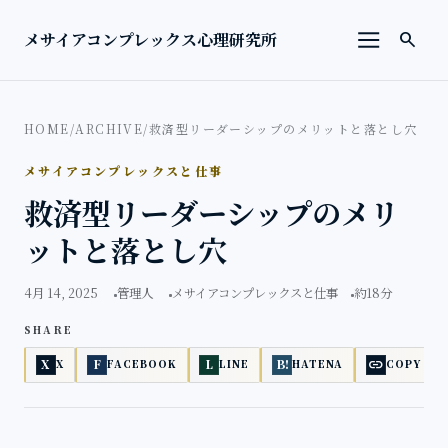
本文へ移動
検索を
メサイアコンプレックス心理研究所
search
メニューを
HOME
/
ARCHIVE
/
救済型リーダーシップのメリットと落とし穴
メサイアコンプレックスと仕事
救済型リーダーシップのメリ
ットと落とし穴
4月 14, 2025
管理人
メサイアコンプレックスと仕事
約18分
SHARE
link
X
F
L
B!
X
FACEBOOK
LINE
HATENA
COPY