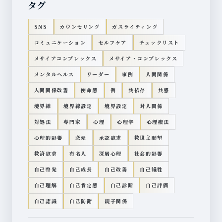
タグ
SNS
カウンセリング
ガスライティング
コミュニケーション
セルフケア
チェックリスト
メサイアコンプレックス
メサイア・コンプレックス
メンタルヘルス
リーダー
事例
人間関係
人間関係改善
使命感
例
共依存
共感
境界線
境界線設定
境界設定
対人関係
対処法
専門家
心理
心理学
心理療法
心理的影響
恋愛
承認欲求
救世主願望
救済欲求
有名人
深層心理
社会的影響
自己啓発
自己成長
自己改善
自己犠牲
自己理解
自己肯定感
自己診断
自己評価
自己認識
自己防衛
親子関係