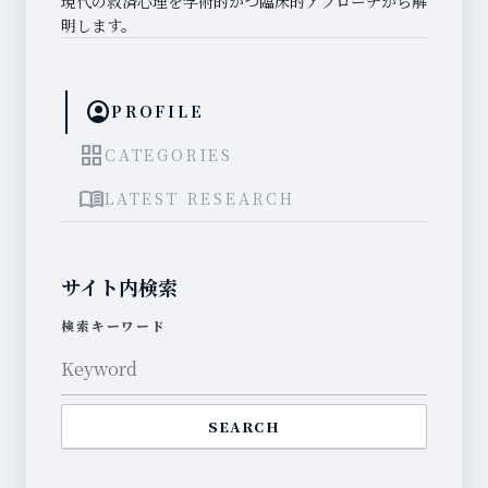
現代の救済心理を学術的かつ臨床的アプローチから解
明します。
account_circle
PROFILE
grid_view
CATEGORIES
menu_book
LATEST RESEARCH
サイト内検索
検索キーワード
SEARCH