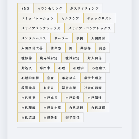
SNS
カウンセリング
ガスライティング
コミュニケーション
セルフケア
チェックリスト
メサイアコンプレックス
メサイア・コンプレックス
メンタルヘルス
リーダー
事例
人間関係
人間関係改善
使命感
例
共依存
共感
境界線
境界線設定
境界設定
対人関係
対処法
専門家
心理
心理学
心理療法
心理的影響
恋愛
承認欲求
救世主願望
救済欲求
有名人
深層心理
社会的影響
自己啓発
自己成長
自己改善
自己犠牲
自己理解
自己肯定感
自己診断
自己評価
自己認識
自己防衛
親子関係