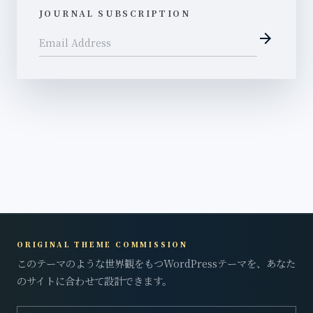
JOURNAL SUBSCRIPTION
arrow_forward
Email Address
ORIGINAL THEME COMMISSION
このテーマのような世界観をもつWordPressテーマを、あなた
のサイトに合わせて設計できます。