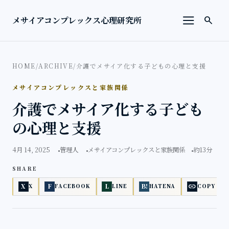
本文へ移動
検索を
メサイアコンプレックス心理研究所
search
メニューを
HOME
/
ARCHIVE
/
介護でメサイア化する子どもの心理と支援
メサイアコンプレックスと家族関係
介護でメサイア化する子ども
の心理と支援
4月 14, 2025
管理人
メサイアコンプレックスと家族関係
約13分
SHARE
link
X
F
L
B!
X
FACEBOOK
LINE
HATENA
COPY