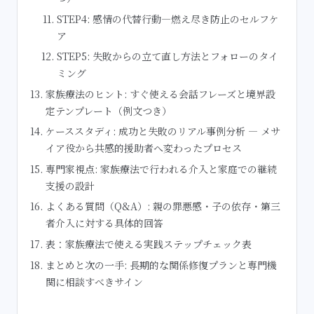
STEP4: 感情の代替行動—燃え尽き防止のセルフケ
ア
STEP5: 失敗からの立て直し方法とフォローのタイ
ミング
家族療法のヒント: すぐ使える会話フレーズと境界設
定テンプレート（例文つき）
ケーススタディ: 成功と失敗のリアル事例分析 — メサ
イア役から共感的援助者へ変わったプロセス
専門家視点: 家族療法で行われる介入と家庭での継続
支援の設計
よくある質問（Q&A）: 親の罪悪感・子の依存・第三
者介入に対する具体的回答
表：家族療法で使える実践ステップチェック表
まとめと次の一手: 長期的な関係修復プランと専門機
関に相談すべきサイン