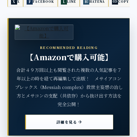
link
X
F
L
B!
X
FACEBOOK
LINE
HATENA
COPY
RECOMMENDED READING
【Amazonで購入可能】
合計４９万回以上も閲覧された複数の人気記事を７
年以上の時を経て再編集して出版！ メサイアコン
プレックス（Messiah complex）救世主妄想の治し
方とメサコンの支配（共依存）から抜け出す方法を
完全公開！
arrow_forward
詳細を見る