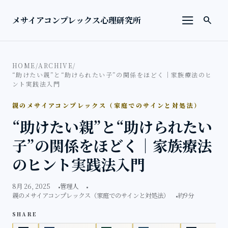
本文へ移動
検索を
メサイアコンプレックス心理研究所
search
メニューを
HOME
/
ARCHIVE
/
“助けたい親”と“助けられたい子”の関係をほどく｜家族療法のヒ
ント実践法入門
親のメサイアコンプレックス（家庭でのサインと対処法）
“助けたい親”と“助けられたい
子”の関係をほどく｜家族療法
のヒント実践法入門
8月 26, 2025
管理人
親のメサイアコンプレックス（家庭でのサインと対処法）
約9分
SHARE