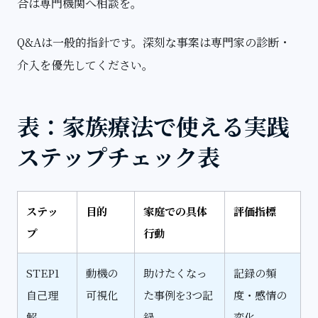
合は専門機関へ相談を。
Q&Aは一般的指針です。深刻な事案は専門家の診断・
介入を優先してください。
表：家族療法で使える実践
ステップチェック表
ステッ
目的
家庭での具体
評価指標
プ
行動
STEP1
動機の
助けたくなっ
記録の頻
自己理
可視化
た事例を3つ記
度・感情の
解
録
変化