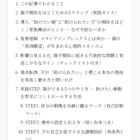
この記事でわかること
親子関係をほどくための5ステップ（実践ガイド）
導入: “助けたい親”と“助けられたい子”の関係をほど
く｜家族療法のヒント — なぜ今読むべきか
背景理解: メサイアコンプレックスとは何か — 親の
「救済願望」が生まれる心理的メカニズム
影響の見える化: 親子関係に起きる代表的な問題と見
逃しがちなサイン（チェックリスト付き）
視点転換: 子が「助けられたい」と感じる本当の理由
を見抜く聴き方と問いかけ
実践STEP: 親ができる5つのやり方 — 助けたい衝動
を安全にコントロールする方法
STEP1: 自分の動機を冷静に観るワーク（自己診断
ツール）
STEP2: 境界の設定と伝え方（短い台本つき）
STEP3: 子の自立を促す小さな課題設計（具体例3
つ）