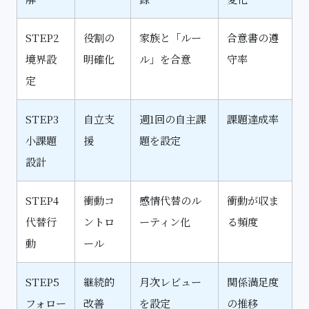
STEP2
役割の
家族と「ルー
合意書の遵
境界設
明確化
ル」を合意
守率
定
STEP3
自立支
週1回の自主課
課題達成率
小課題
援
題を設定
設計
STEP4
衝動コ
感情代替のル
衝動が収ま
代替行
ントロ
ーティン化
る頻度
動
ール
STEP5
継続的
月次レビュー
関係満足度
フォロー
改善
を設定
の推移