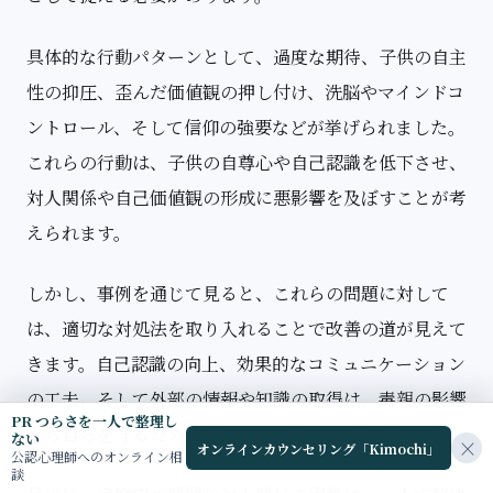
具体的な行動パターンとして、過度な期待、子供の自主
性の抑圧、歪んだ価値観の押し付け、洗脳やマインドコ
ントロール、そして信仰の強要などが挙げられました。
これらの行動は、子供の自尊心や自己認識を低下させ、
対人関係や自己価値観の形成に悪影響を及ぼすことが考
えられます。
しかし、事例を通じて見ると、これらの問題に対して
は、適切な対処法を取り入れることで改善の道が見えて
きます。自己認識の向上、効果的なコミュニケーション
の工夫、そして外部の情報や知識の取得は、毒親の影響
PR つらさを一人で整理し
から自らを守るための重要な手段となります。
ない
×
オンラインカウンセリング「Kimochi」
公認心理師へのオンライン相
談