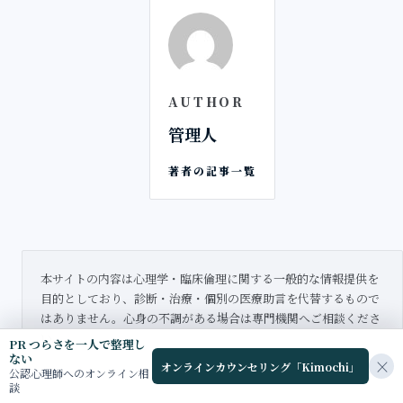
AUTHOR
管理人
著者の記事一覧
本サイトの内容は心理学・臨床倫理に関する一般的な情報提供を
目的としており、診断・治療・個別の医療助言を代替するもので
はありません。心身の不調がある場合は専門機関へご相談くださ
い。
PR つらさを一人で整理し
ない
×
オンラインカウンセリング「Kimochi」
公認心理師へのオンライン相
談