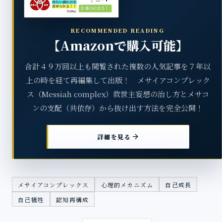
RECOMMENDED READING
【Amazonで購入可能】
合計４９万回以上も閲覧された複数の人気記事を７年以
上の時を経て再編集して出版！ メサイアコンプレック
ス（Messiah complex）救世主妄想の治し方とメサコ
ンの支配（共依存）から抜け出す方法を完全公開！
arrow_forward
詳細を見る
メサイアコンプレックス
心理的メカニズム
自己成長
自己犠牲
認知再構成