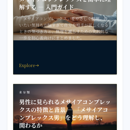
解する — 入門ガイド
「メサイアコンプレックス」をやさしく整理。救
いたい気持ちが強すぎて自分や相手が苦しくなる
ときの気づき方と、無理を減らすための実践的な
一歩を初心者向けにまとめました。
Explore
east
未分類
男性に見られるメサイアコンプレッ
クスの特徴と背景 — 「メサイアコ
ンプレックス男」をどう理解し、
関わるか