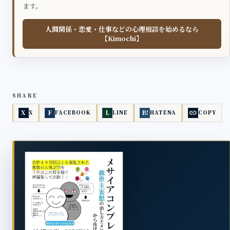
ます。
人間関係・恋愛・仕事などの心理相談を始めるなら
【Kimochi】
SHARE
link
X
F
L
B!
X
FACEBOOK
LINE
HATENA
COPY