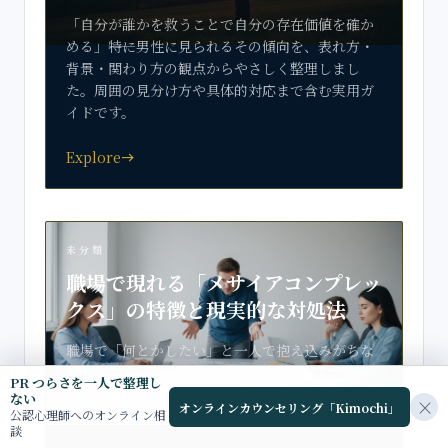
「自分が誰かを救うことで自分の存在価値を確か
める」――特に男性に見られるその傾向を、表れ方・
背景・関わり方の観点からやさしく整理しまし
た。周囲の見分け方や具体的対応まで含む実用ガ
イドです。
Explore
east
未分類
職場で現れる「メサイアコンプレッ
クス」の特徴と現実的な対処法
職場で「何とかしたい」と一人で抱え込みがちな
メサイア的行動。特徴的なサインと、個人・周
PR つらさを一人で整理し
囲・組織が取れる実践的な対処法をやさしく整理
ない
×
オンラインカウンセリング「Kimochi」
します。
公認心理師へのオンライン相
談