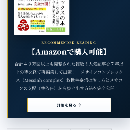
RECOMMENDED READING
【Amazonで購入可能】
合計４９万回以上も閲覧された複数の人気記事を７年以
上の時を経て再編集して出版！ メサイアコンプレック
ス（Messiah complex）救世主妄想の治し方とメサコ
ンの支配（共依存）から抜け出す方法を完全公開！
arrow_forward
詳細を見る