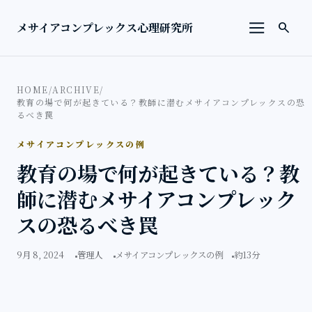
本文へ移動
検索を
メサイアコンプレックス心理研究所
search
メニューを
HOME
/
ARCHIVE
/
教育の場で何が起きている？教師に潜むメサイアコンプレックスの恐
るべき罠
メサイアコンプレックスの例
教育の場で何が起きている？教
師に潜むメサイアコンプレック
スの恐るべき罠
9月 8, 2024
管理人
メサイアコンプレックスの例
約13分