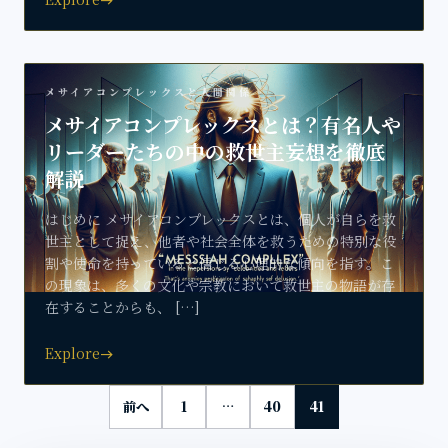
メサイアコンプレックスと人間関係
メサイアコンプレックスとは？有名人や
リーダーたちの中の救世主妄想を徹底
解説
はじめに メサイアコンプレックスとは、個人が自らを救
世主として捉え、他者や社会全体を救うための特別な役
割や使命を持っていると信じる心理的な傾向を指す。こ
の現象は、多くの文化や宗教において救世主の物語が存
在することからも、 […]
Explore
east
前へ
1
…
40
41