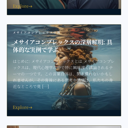
Explore
east
メサイアコンプレックスの例
メサイアコンプレックスの深層解明: 具
体的な実例で学ぶ
はじめに: メサイアコンプレックスとは メサイアコンプレ
ックスは、現代心理学の中で特に興味深く議論されるテ
ーマの一つです。この言葉自体は、聞き慣れないかもし
れませんが、その背後にある思考や感情は、私たちの身
近なところで見 […]
Explore
east