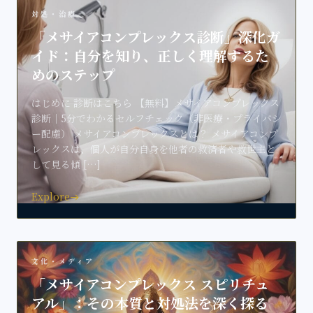
対処・治療
「メサイアコンプレックス診断」深化ガ
イド：自分を知り、正しく理解するた
めのステップ
はじめに 診断はこちら 【無料】メサイアコンプレックス
診断｜5分でわかるセルフチェック（非医療・プライバシ
ー配慮） メサイアコンプレックスとは？ メサイアコンプ
レックスは、個人が自分自身を他者の救済者や救世主と
して見る傾 […]
Explore
east
文化・メディア
「メサイアコンプレックス スピリチュ
アル」：その本質と対処法を深く探る