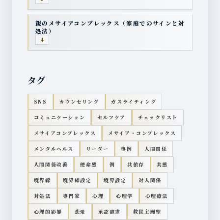
親のメサイアコンプレックス（家庭でのサインと対
処法）
4
タグ
SNS
カウンセリング
ガスライティング
コミュニケーション
セルフケア
チェックリスト
メサイアコンプレックス
メサイア・コンプレックス
メンタルヘルス
リーダー
事例
人間関係
人間関係改善
使命感
例
共依存
共感
境界線
境界線設定
境界設定
対人関係
対処法
専門家
心理
心理学
心理療法
心理的影響
恋愛
承認欲求
救世主願望