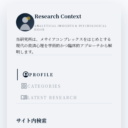
Research Context
ANALYTICAL INSIGHTS & PSYCHOLOGICAL
RIGOR
当研究所は、メサイアコンプレックスをはじめとする
現代の救済心理を学術的かつ臨床的アプローチから解
明します。
account_circle
PROFILE
grid_view
CATEGORIES
menu_book
LATEST RESEARCH
サイト内検索