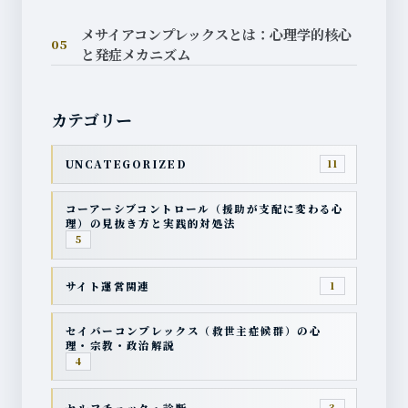
メサイアコンプレックスとは：心理学的核心
05
と発症メカニズム
カテゴリー
UNCATEGORIZED
11
コーアーシブコントロール（援助が支配に変わる心
理）の見抜き方と実践的対処法
5
サイト運営関連
1
セイバーコンプレックス（救世主症候群）の心
理・宗教・政治解説
4
セルフチェック・診断
3