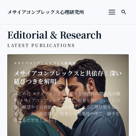
本文へ移動
検索を
メサイアコンプレックス心理研究所
search
メニューを
Editorial & Research
LATEST PUBLICATIONS
メサイアコンプレックスと人間関係
メサイアコンプレックスと共依存：深い
結びつきを解明
はじめに メサイアコンプレックスと共依存の関係性の概
要 メサイアコンプレックスとは、他者を救いたいという
強い願望やその役割にとらわれてしまう心理状態を指し
ます。一方、共依存は、他者との関係性の中で、相手を
支えることでしか […]