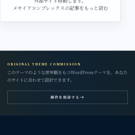
外部サイト移動します。
メサイアコンプレックスの記事をもっと読む
ORIGINAL THEME COMMISSION
このテーマのような世界観をもつWordPressテーマを、あなた
のサイトに合わせて設計できます。
east
制作を相談する