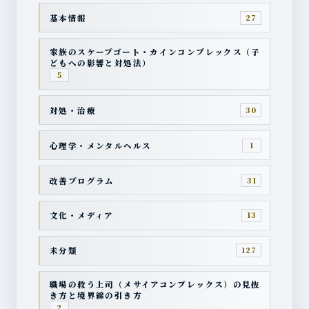
基本情報
27
家族のスケープゴート・カインコンプレックス（子
どもへの影響と対処法）
5
対処・治療
30
心理学・メンタルヘルス
1
改善プログラム
31
文化・メディア
13
未分類
127
職場の救う上司（メサイアコンプレックス）の見抜
き方と境界線の引き方
2