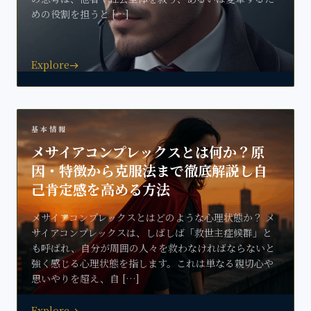
めの役割を担うと […]
Explore
east
基本情報
メサイアコンプレックスとは何か？原
因・特徴から克服法まで徹底解説し自
己肯定感を高める方法
メサイアコンプレックスとはどのような心理状態か？ メ
サイアコンプレックスは、しばしば「救世主症候群」と
も呼ばれ、自分が周囲の人々を救わなければならないと
強く感じる心理状態を指します。これは単なる親切心や
思いやりを超え、自 […]
Explore
east