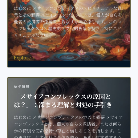
はじめに メサイアコンプレックスのスピリチュアルな背
景とその影響 メサイアコンプレックスは、個人が自らを
他者の救済者や指導者とみなす傾向を指します。このコ
ンプレックスは、歴史的・文化的背景を持ち、特にスピ
リチュアルな文脈 […]
Explore
east
基本情報
「メサイアコンプレックスの原因と
は？」：深まる理解と対処の手引き
はじめに メサイアコンプレックスの定義と概要 メサイア
コンプレックスとは、個人が自らを救済者、または何ら
かの特別な使命を持つ存在と信じることを指します。こ
の思考は、他者や社会全体を救う、あるいは変革するた