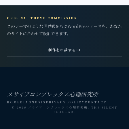
ORIGINAL THEME COMMISSION
このテーマのような世界観をもつWordPressテーマを、あなた
のサイトに合わせて設計できます。
east
制作を相談する
メサイアコンプレックス心理研究所
HOME
DIAGNOSIS
PRIVACY POLICY
CONTACT
© 2026 メサイアコンプレックス心理研究所. THE SILENT
SCHOLAR.