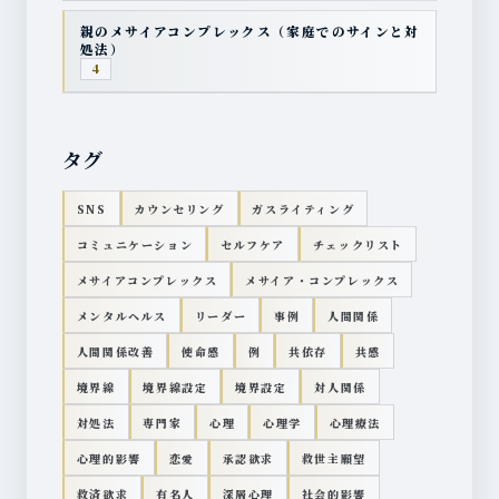
親のメサイアコンプレックス（家庭でのサインと対
処法）
4
タグ
SNS
カウンセリング
ガスライティング
コミュニケーション
セルフケア
チェックリスト
メサイアコンプレックス
メサイア・コンプレックス
メンタルヘルス
リーダー
事例
人間関係
人間関係改善
使命感
例
共依存
共感
境界線
境界線設定
境界設定
対人関係
対処法
専門家
心理
心理学
心理療法
心理的影響
恋愛
承認欲求
救世主願望
救済欲求
有名人
深層心理
社会的影響