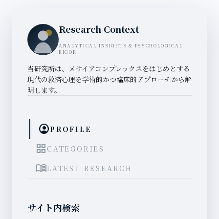
Research Context
ANALYTICAL INSIGHTS & PSYCHOLOGICAL
RIGOR
当研究所は、メサイアコンプレックスをはじめとする
現代の救済心理を学術的かつ臨床的アプローチから解
明します。
account_circle
PROFILE
grid_view
CATEGORIES
menu_book
LATEST RESEARCH
サイト内検索