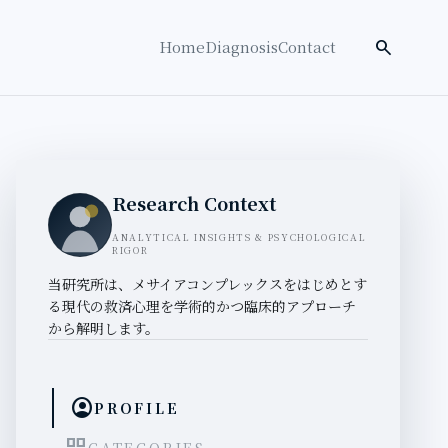
検索を開く
search
Home
Diagnosis
Contact
Research Context
ANALYTICAL INSIGHTS & PSYCHOLOGICAL
RIGOR
当研究所は、メサイアコンプレックスをはじめとす
る現代の救済心理を学術的かつ臨床的アプローチ
から解明します。
account_circle
PROFILE
CATEGORIES