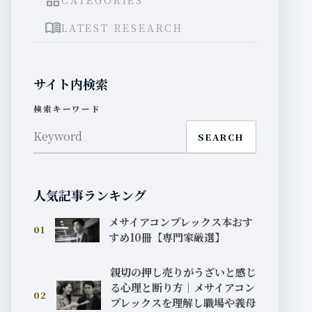
grid_view
menu_book
LATEST RESEARCH
サイト内検索
検索キーワード
SEARCH
人気記事ランキング
メサイアコンプレックス本おす
01
すめ10冊【専門家厳選】
親切の押し売りがうざいと感じ
る心理と断り方｜メサイアコン
02
プレックスを理解し職場や義母