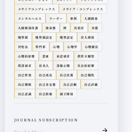
メサイアコンプレックス
メサイア・コンプレックス
メンタルヘルス
リーダー
事例
人間関係
人間関係改善
使命感
例
共依存
共感
境界線
境界線設定
境界設定
対人関係
対処法
専門家
心理
心理学
心理療法
心理的影響
恋愛
承認欲求
救世主願望
救済欲求
有名人
深層心理
社会的影響
自己啓発
自己成長
自己改善
自己犠牲
自己理解
自己肯定感
自己診断
自己評価
自己認識
自己防衛
親子関係
JOURNAL SUBSCRIPTION
arrow_forward