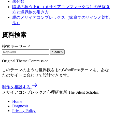
未分類
職場の救う上司（メサイアコンプレックス）の見抜き
方と境界線の引き方
親のメサイアコンプレックス（家庭でのサインと対処
法）
資料検索
検索キーワード
Search
Original Theme Commission
このテーマのような世界観をもつWordPressテーマを、あな
たのサイトに合わせて設計できます。
east
制作を相談する
メサイアコンプレックス心理研究所
The Silent Scholar.
Home
Diagnosis
Privacy Policy