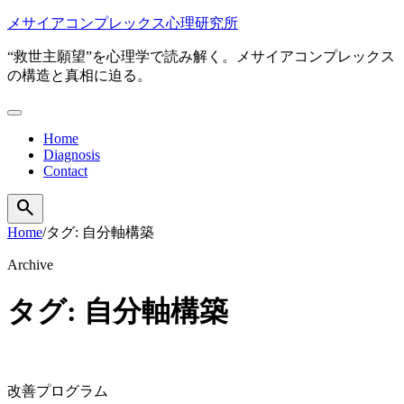
本
メサイアコンプレックス心理研究所
文
“救世主願望”を心理学で読み解く。メサイアコンプレックス
へ
の構造と真相に迫る。
移
動
メ
ニ
Home
ュ
Diagnosis
ー
Contact
を
開
search
検
く
索
Home
/
タグ: 自分軸構築
を
開
Archive
く
タグ: 自分軸構築
改善プログラム