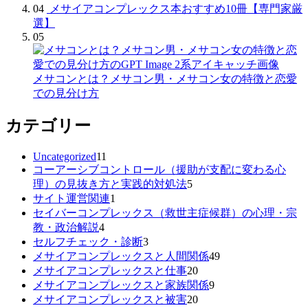
04
メサイアコンプレックス本おすすめ10冊【専門家厳
選】
05
メサコンとは？メサコン男・メサコン女の特徴と恋愛
での見分け方
カテゴリー
Uncategorized
11
コーアーシブコントロール（援助が支配に変わる心
理）の見抜き方と実践的対処法
5
サイト運営関連
1
セイバーコンプレックス（救世主症候群）の心理・宗
教・政治解説
4
セルフチェック・診断
3
メサイアコンプレックスと人間関係
49
メサイアコンプレックスと仕事
20
メサイアコンプレックスと家族関係
9
メサイアコンプレックスと被害
20