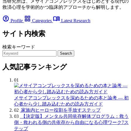
当研究所は、メサイアコンプレックスをはじめとする現代の
救済心理を学術的かつ臨床的アプローチから解明します。
account_circle
grid_view
menu_book
Profile
Categories
Latest Research
サイト内検索
検索キーワード
Search
人気記事ランキング
01
メサイアコンプレックスを深めるための本と論考 — 初
心者から少し踏み込むための読み方ガイド
02
家族内ヒーロー役割を手放すステップ
03
【決定版】メンタル共同依存解体プログラム：救う
側・救われる側の共依存から自由になる心理ワーク7ス
テップ