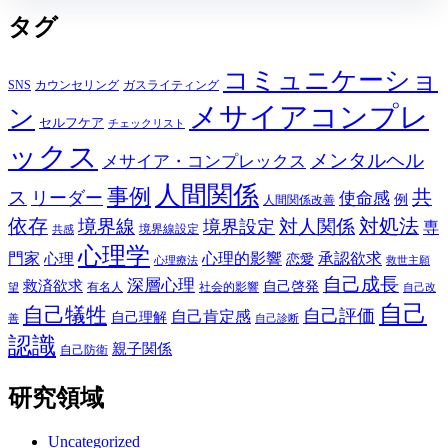
タグ
コミュニケーショ
SNS
カウンセリング
ガスライティング
メサイアコンプレ
ン
セルフケア
チェックリスト
ックス
メンタルヘル
メサイア・コンプレックス
人間関係
事例
共
ス
リーダー
使命感
例
人間関係改善
依存
対処法
境界線
対人関係
境界設定
専
境界線設定
共感
心理学
門家
心理的影響
承認欲求
心理
恋愛
心理療法
救世主願
自己成長
深層心理
救済欲求
自己啓発
有名人
社会的影響
望
自己改
自己
自己犠牲
自己評価
自己肯定感
自己理解
善
自己診断
認識
親子関係
自己防衛
研究領域
Uncategorized