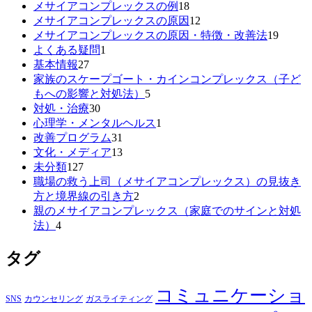
メサイアコンプレックスの例
18
メサイアコンプレックスの原因
12
メサイアコンプレックスの原因・特徴・改善法
19
よくある疑問
1
基本情報
27
家族のスケープゴート・カインコンプレックス（子ど
もへの影響と対処法）
5
対処・治療
30
心理学・メンタルヘルス
1
改善プログラム
31
文化・メディア
13
未分類
127
職場の救う上司（メサイアコンプレックス）の見抜き
方と境界線の引き方
2
親のメサイアコンプレックス（家庭でのサインと対処
法）
4
タグ
コミュニケーショ
SNS
カウンセリング
ガスライティング