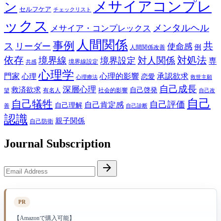
メサイアコンプレ
ン
セルフケア
チェックリスト
ックス
メンタルヘル
メサイア・コンプレックス
人間関係
事例
共
ス
リーダー
使命感
例
人間関係改善
依存
対処法
境界線
対人関係
境界設定
専
境界線設定
共感
心理学
門家
心理的影響
承認欲求
心理
恋愛
心理療法
救世主願
自己成長
深層心理
救済欲求
自己啓発
有名人
社会的影響
望
自己改
自己
自己犠牲
自己評価
自己肯定感
自己理解
善
自己診断
認識
親子関係
自己防衛
Journal Subscription
Email
arrow_forward
Address
PR
【Amazonで購入可能】