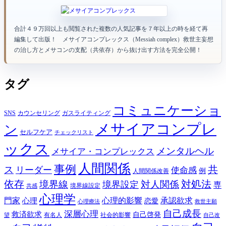
合計４９万回以上も閲覧された複数の人気記事を７年以上の時を経て再
編集して出版！ メサイアコンプレックス（Messiah complex）救世主妄想
の治し方とメサコンの支配（共依存）から抜け出す方法を完全公開！
タグ
コミュニケーショ
SNS
カウンセリング
ガスライティング
メサイアコンプレ
ン
セルフケア
チェックリスト
ックス
メンタルヘル
メサイア・コンプレックス
人間関係
事例
共
ス
リーダー
使命感
例
人間関係改善
依存
対処法
境界線
対人関係
境界設定
専
境界線設定
共感
心理学
門家
心理的影響
承認欲求
心理
恋愛
心理療法
救世主願
自己成長
深層心理
救済欲求
自己啓発
有名人
社会的影響
望
自己改