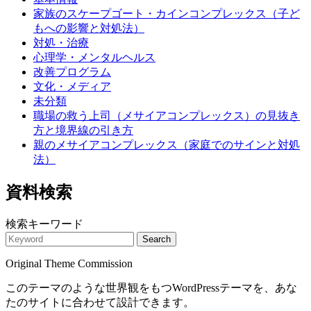
家族のスケープゴート・カインコンプレックス（子ど
もへの影響と対処法）
対処・治療
心理学・メンタルヘルス
改善プログラム
文化・メディア
未分類
職場の救う上司（メサイアコンプレックス）の見抜き
方と境界線の引き方
親のメサイアコンプレックス（家庭でのサインと対処
法）
資料検索
検索キーワード
Search
Original Theme Commission
このテーマのような世界観をもつWordPressテーマを、あな
たのサイトに合わせて設計できます。