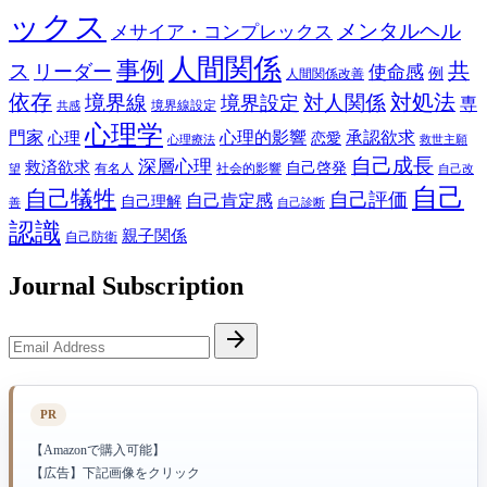
ックス
メンタルヘル
メサイア・コンプレックス
人間関係
事例
共
ス
リーダー
使命感
例
人間関係改善
依存
対処法
境界線
対人関係
境界設定
専
境界線設定
共感
心理学
門家
心理的影響
承認欲求
心理
恋愛
心理療法
救世主願
自己成長
深層心理
救済欲求
自己啓発
有名人
社会的影響
望
自己改
自己
自己犠牲
自己評価
自己肯定感
自己理解
善
自己診断
認識
親子関係
自己防衛
Journal Subscription
Email
arrow_forward
Address
PR
【Amazonで購入可能】
【広告】下記画像をクリック