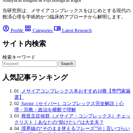
Analytical Insights & Psychological Rigor
当研究所は、メサイアコンプレックスをはじめとする現代の
救済心理を学術的かつ臨床的アプローチから解明します。
account_circle
grid_view
menu_book
Profile
Categories
Latest Research
サイト内検索
検索キーワード
Search
人気記事ランキング
01
メサイアコンプレックス本おすすめ10冊【専門家厳
選】
02
Savior（セイバー）コンプレックス完全解説｜心
理・宗教・政治を横断で理解
03
救世主症候群（メサイア・コンプレックス）チェッ
クリスト｜あなたの“助けたい”は大丈夫？
04
境界線の“そのまま使えるフレーズ”50｜言いづらい