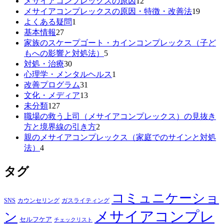
メサイアコンプレックスの原因
12
メサイアコンプレックスの原因・特徴・改善法
19
よくある疑問
1
基本情報
27
家族のスケープゴート・カインコンプレックス（子ど
もへの影響と対処法）
5
対処・治療
30
心理学・メンタルヘルス
1
改善プログラム
31
文化・メディア
13
未分類
127
職場の救う上司（メサイアコンプレックス）の見抜き
方と境界線の引き方
2
親のメサイアコンプレックス（家庭でのサインと対処
法）
4
タグ
コミュニケーショ
SNS
カウンセリング
ガスライティング
メサイアコンプレ
ン
セルフケア
チェックリスト