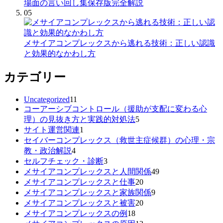
場面の言い回し集保存版完全解説
05
メサイアコンプレックスから逃れる技術：正しい認識
と効果的なかわし方
カテゴリー
Uncategorized
11
コーアーシブコントロール（援助が支配に変わる心
理）の見抜き方と実践的対処法
5
サイト運営関連
1
セイバーコンプレックス（救世主症候群）の心理・宗
教・政治解説
4
セルフチェック・診断
3
メサイアコンプレックスと人間関係
49
メサイアコンプレックスと仕事
20
メサイアコンプレックスと家族関係
9
メサイアコンプレックスと被害
20
メサイアコンプレックスの例
18