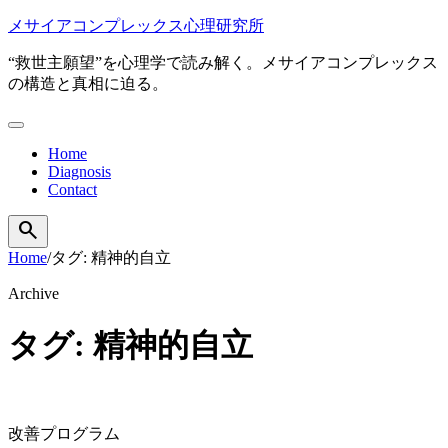
本
メサイアコンプレックス心理研究所
文
“救世主願望”を心理学で読み解く。メサイアコンプレックス
へ
の構造と真相に迫る。
移
動
メ
ニ
Home
ュ
Diagnosis
ー
Contact
を
開
search
検
く
索
Home
/
タグ: 精神的自立
を
開
Archive
く
タグ: 精神的自立
改善プログラム