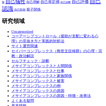
自己
自己犠牲
自己評価
自己肯定感
自己理解
善
自己診断
認識
親子関係
自己防衛
研究領域
Uncategorized
コーアーシブコントロール（援助が支配に変わる心
理）の見抜き方と実践的対処法
サイト運営関連
セイバーコンプレックス（救世主症候群）の心理・宗
教・政治解説
セルフチェック・診断
メサイアコンプレックスと人間関係
メサイアコンプレックスと仕事
メサイアコンプレックスと家族関係
メサイアコンプレックスと被害
メサイアコンプレックスの例
メサイアコンプレックスの原因
メサイアコンプレックスの原因・特徴・改善法
よくある疑問
基本情報