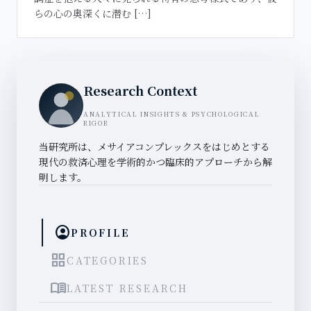
らの心の奥深くに潜む […]
Research Context
ANALYTICAL INSIGHTS & PSYCHOLOGICAL
RIGOR
当研究所は、メサイアコンプレックスをはじめとする
現代の救済心理を学術的かつ臨床的アプローチから解
明します。
account_circle
PROFILE
grid_view
CATEGORIES
menu_book
LATEST RESEARCH