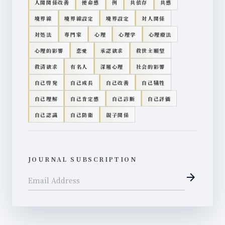
人間関係改善
使命感
例
共依存
共感
境界線
境界線設定
境界設定
対人関係
対処法
専門家
心理
心理学
心理療法
心理的影響
恋愛
承認欲求
救世主願望
救済欲求
有名人
深層心理
社会的影響
自己啓発
自己成長
自己改善
自己犠牲
自己理解
自己肯定感
自己診断
自己評価
自己認識
自己防衛
親子関係
JOURNAL SUBSCRIPTION
arrow_forward
Email Address