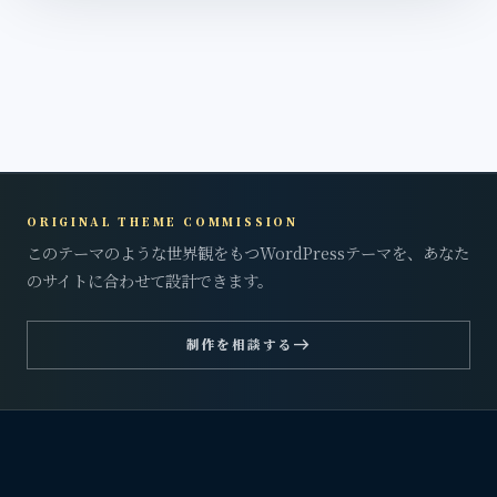
ORIGINAL THEME COMMISSION
このテーマのような世界観をもつWordPressテーマを、あなた
のサイトに合わせて設計できます。
east
制作を相談する