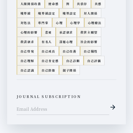
人間関係改善
使命感
例
共依存
共感
境界線
境界線設定
境界設定
対人関係
対処法
専門家
心理
心理学
心理療法
心理的影響
恋愛
承認欲求
救世主願望
救済欲求
有名人
深層心理
社会的影響
自己啓発
自己成長
自己改善
自己犠牲
自己理解
自己肯定感
自己診断
自己評価
自己認識
自己防衛
親子関係
JOURNAL SUBSCRIPTION
arrow_forward
Email Address