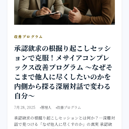
改善プログラム
承認欲求の根掘り起こしセッシ
ョンで克服！メサイアコンプレ
ックス改善プログラム ～なぜそ
こまで他人に尽くしたいのかを
内側から探る深層対話で変わる
自分～
7月 28, 2025
管理人
改善プログラム
承認欲求の根掘り起こしセッションとは何か？―深層対
話で見つける「なぜ他人に尽くすのか」の真実 承認欲