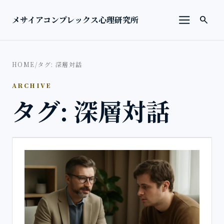
本文へ移動
検索を
メサイアコンプレックス心理研究所
search
メニューを
HOME
/
タグ: 深層対話
ARCHIVE
タグ: 深層対話