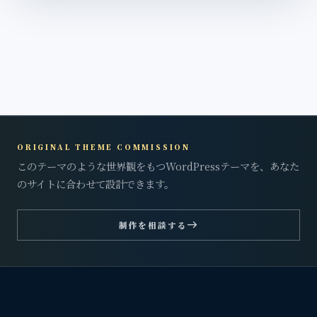
ORIGINAL THEME COMMISSION
このテーマのような世界観をもつWordPressテーマを、あなた
のサイトに合わせて設計できます。
east
制作を相談する