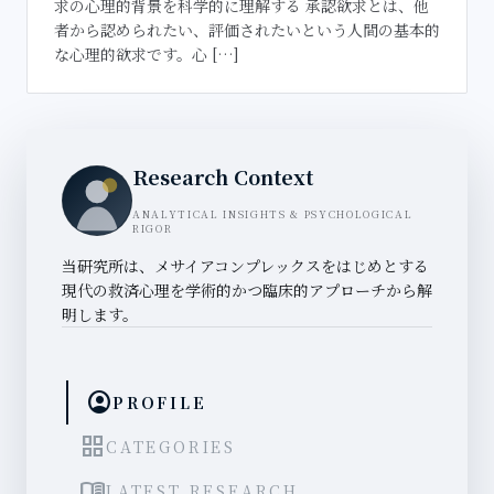
求の心理的背景を科学的に理解する 承認欲求とは、他
者から認められたい、評価されたいという人間の基本的
な心理的欲求です。心 […]
Research Context
ANALYTICAL INSIGHTS & PSYCHOLOGICAL
RIGOR
当研究所は、メサイアコンプレックスをはじめとする
現代の救済心理を学術的かつ臨床的アプローチから解
明します。
account_circle
PROFILE
grid_view
CATEGORIES
menu_book
LATEST RESEARCH