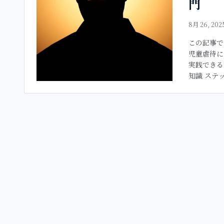
門
8月 26, 202
この記事で
児童虐待に
実践できる
知識 ステッ