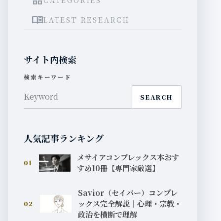
grid_view
menu_book
LATEST RESEARCH
サイト内検索
検索キーワード
SEARCH
人気記事ランキング
メサイアコンプレックス本おす
01
すめ10冊【専門家厳選】
Savior（セイバー）コンプレ
ックス完全解説｜心理・宗教・
02
政治を横断で理解