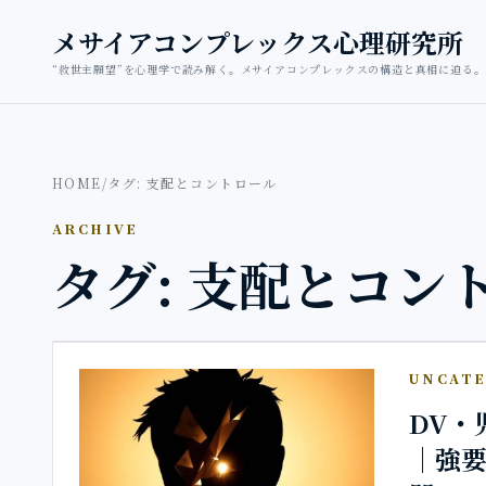
本文へ移動
メサイアコンプレックス心理研究所
“救世主願望”を心理学で読み解く。メサイアコンプレックスの構造と真相に迫る。
HOME
/
タグ: 支配とコントロール
ARCHIVE
タグ: 支配とコン
UNCATE
DV・
｜強