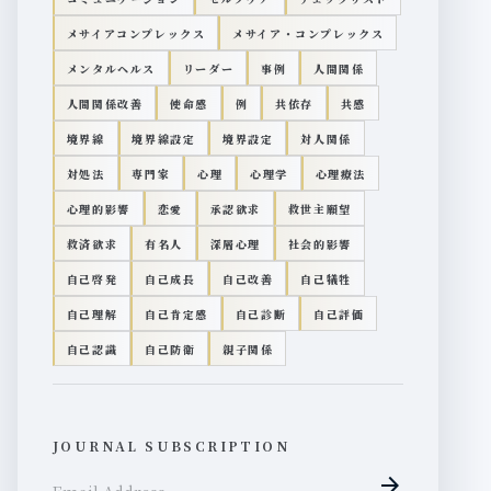
メサイアコンプレックス
メサイア・コンプレックス
メンタルヘルス
リーダー
事例
人間関係
人間関係改善
使命感
例
共依存
共感
境界線
境界線設定
境界設定
対人関係
対処法
専門家
心理
心理学
心理療法
心理的影響
恋愛
承認欲求
救世主願望
救済欲求
有名人
深層心理
社会的影響
自己啓発
自己成長
自己改善
自己犠牲
自己理解
自己肯定感
自己診断
自己評価
自己認識
自己防衛
親子関係
JOURNAL SUBSCRIPTION
arrow_forward