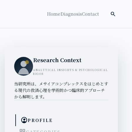
検索を開く
search
Home
Diagnosis
Contact
Research Context
ANALYTICAL INSIGHTS & PSYCHOLOGICAL
RIGOR
当研究所は、メサイアコンプレックスをはじめとす
る現代の救済心理を学術的かつ臨床的アプローチ
から解明します。
account_circle
PROFILE
CATEGORIES