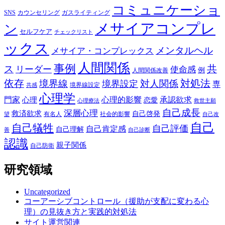
コミュニケーショ
SNS
カウンセリング
ガスライティング
メサイアコンプレ
ン
セルフケア
チェックリスト
ックス
メンタルヘル
メサイア・コンプレックス
人間関係
事例
共
ス
リーダー
使命感
例
人間関係改善
依存
対処法
境界線
対人関係
境界設定
専
境界線設定
共感
心理学
門家
心理的影響
承認欲求
心理
恋愛
心理療法
救世主願
自己成長
深層心理
救済欲求
自己啓発
有名人
社会的影響
望
自己改
自己
自己犠牲
自己評価
自己肯定感
自己理解
善
自己診断
認識
親子関係
自己防衛
研究領域
Uncategorized
コーアーシブコントロール（援助が支配に変わる心
理）の見抜き方と実践的対処法
サイト運営関連