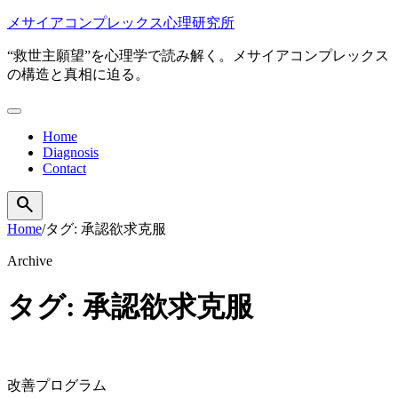
本
メサイアコンプレックス心理研究所
文
“救世主願望”を心理学で読み解く。メサイアコンプレックス
へ
の構造と真相に迫る。
移
動
メ
ニ
Home
ュ
Diagnosis
ー
Contact
を
開
search
検
く
索
Home
/
タグ: 承認欲求克服
を
開
Archive
く
タグ: 承認欲求克服
改善プログラム