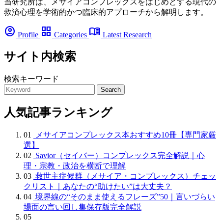
当研究所は、メサイアコンプレックスをはじめとする現代の
救済心理を学術的かつ臨床的アプローチから解明します。
account_circle
grid_view
menu_book
Profile
Categories
Latest Research
サイト内検索
検索キーワード
Search
人気記事ランキング
01
メサイアコンプレックス本おすすめ10冊【専門家厳
選】
02
Savior（セイバー）コンプレックス完全解説｜心
理・宗教・政治を横断で理解
03
救世主症候群（メサイア・コンプレックス）チェッ
クリスト｜あなたの“助けたい”は大丈夫？
04
境界線の“そのまま使えるフレーズ”50｜言いづらい
場面の言い回し集保存版完全解説
05