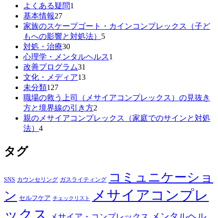
よくある疑問
1
基本情報
27
家族のスケープゴート・カインコンプレックス（子ど
もへの影響と対処法）
5
対処・治療
30
心理学・メンタルヘルス
1
改善プログラム
31
文化・メディア
13
未分類
127
職場の救う上司（メサイアコンプレックス）の見抜き
方と境界線の引き方
2
親のメサイアコンプレックス（家庭でのサインと対処
法）
4
タグ
コミュニケーショ
SNS
カウンセリング
ガスライティング
メサイアコンプレ
ン
セルフケア
チェックリスト
ックス
メンタルヘル
メサイア・コンプレックス