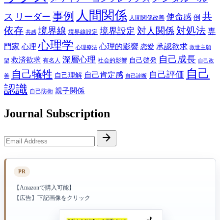
人間関係
事例
共
ス
リーダー
使命感
例
人間関係改善
依存
対処法
境界線
対人関係
境界設定
専
境界線設定
共感
心理学
門家
心理的影響
承認欲求
心理
恋愛
心理療法
救世主願
自己成長
深層心理
救済欲求
自己啓発
有名人
社会的影響
望
自己改
自己
自己犠牲
自己評価
自己肯定感
自己理解
善
自己診断
認識
親子関係
自己防衛
Journal Subscription
Email
arrow_forward
Address
PR
【Amazonで購入可能】
【広告】下記画像をクリック