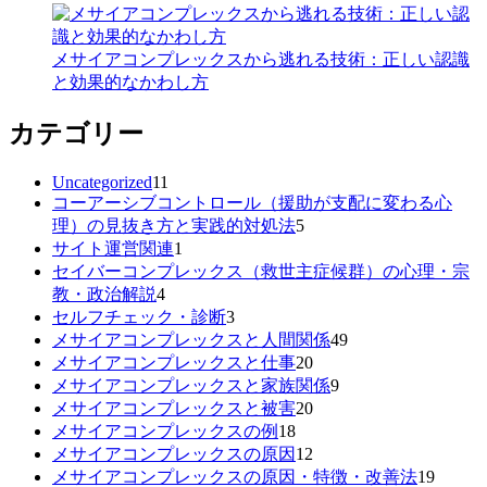
メサイアコンプレックスから逃れる技術：正しい認識
と効果的なかわし方
カテゴリー
Uncategorized
11
コーアーシブコントロール（援助が支配に変わる心
理）の見抜き方と実践的対処法
5
サイト運営関連
1
セイバーコンプレックス（救世主症候群）の心理・宗
教・政治解説
4
セルフチェック・診断
3
メサイアコンプレックスと人間関係
49
メサイアコンプレックスと仕事
20
メサイアコンプレックスと家族関係
9
メサイアコンプレックスと被害
20
メサイアコンプレックスの例
18
メサイアコンプレックスの原因
12
メサイアコンプレックスの原因・特徴・改善法
19