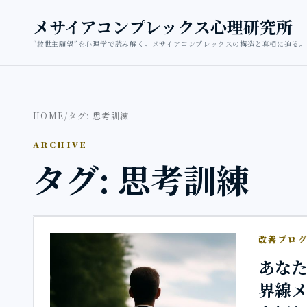
本文へ移動
メサイアコンプレックス心理研究所
“救世主願望”を心理学で読み解く。メサイアコンプレックスの構造と真相に迫る。
HOME
/
タグ: 思考訓練
ARCHIVE
タグ: 思考訓練
改善プロ
あな
界線