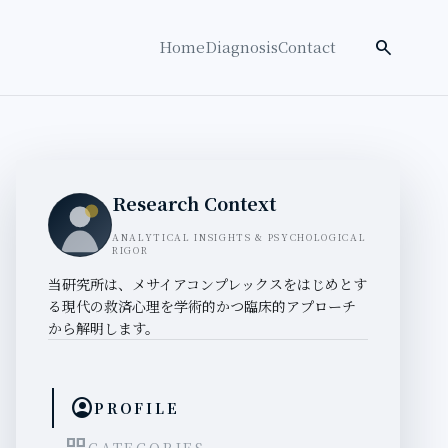
検索を開く
search
Home
Diagnosis
Contact
Research Context
ANALYTICAL INSIGHTS & PSYCHOLOGICAL
RIGOR
当研究所は、メサイアコンプレックスをはじめとす
る現代の救済心理を学術的かつ臨床的アプローチ
から解明します。
account_circle
PROFILE
CATEGORIES