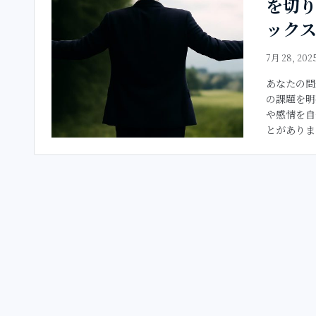
を切
ック
7月 28, 202
あなたの問
の課題を明
や感情を自
とがありま