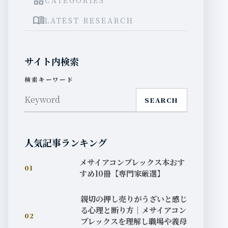
grid_view
menu_book
LATEST RESEARCH
サイト内検索
検索キーワード
SEARCH
人気記事ランキング
メサイアコンプレックス本おす
01
すめ10冊【専門家厳選】
親切の押し売りがうざいと感じ
る心理と断り方｜メサイアコン
02
プレックスを理解し職場や義母