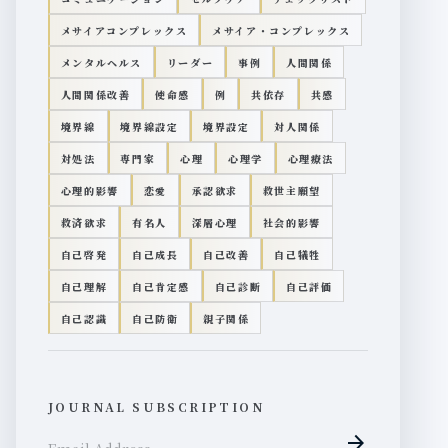
メサイアコンプレックス
メサイア・コンプレックス
メンタルヘルス
リーダー
事例
人間関係
人間関係改善
使命感
例
共依存
共感
境界線
境界線設定
境界設定
対人関係
対処法
専門家
心理
心理学
心理療法
心理的影響
恋愛
承認欲求
救世主願望
救済欲求
有名人
深層心理
社会的影響
自己啓発
自己成長
自己改善
自己犠牲
自己理解
自己肯定感
自己診断
自己評価
自己認識
自己防衛
親子関係
JOURNAL SUBSCRIPTION
arrow_forward