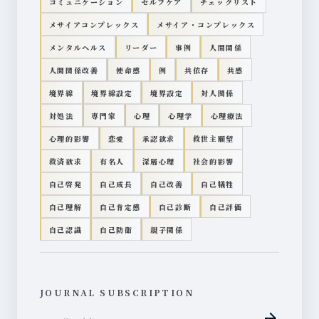
コミュニケーション
セルフケア
チェックリスト
メサイアコンプレックス
メサイア・コンプレックス
メンタルヘルス
リーダー
事例
人間関係
人間関係改善
使命感
例
共依存
共感
境界線
境界線設定
境界設定
対人関係
対処法
専門家
心理
心理学
心理療法
心理的影響
恋愛
承認欲求
救世主願望
救済欲求
有名人
深層心理
社会的影響
自己啓発
自己成長
自己改善
自己犠牲
自己理解
自己肯定感
自己診断
自己評価
自己認識
自己防衛
親子関係
JOURNAL SUBSCRIPTION
arrow_forward