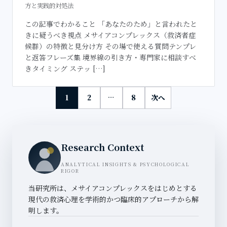
方と実践的対処法
この記事でわかること 「あなたのため」と言われたと
きに疑うべき視点 メサイアコンプレックス（救済者症
候群）の特徴と見分け方 その場で使える質問テンプレ
と返答フレーズ集 境界線の引き方・専門家に相談すべ
きタイミング ステッ […]
1
2
…
8
次へ
Research Context
ANALYTICAL INSIGHTS & PSYCHOLOGICAL
RIGOR
当研究所は、メサイアコンプレックスをはじめとする
現代の救済心理を学術的かつ臨床的アプローチから解
明します。