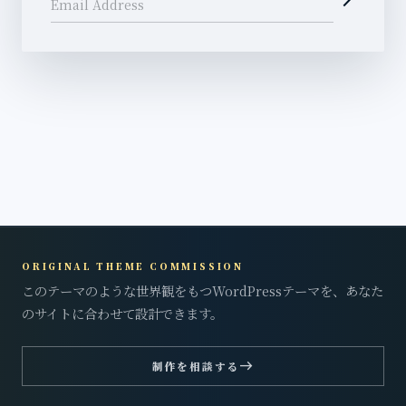
Email Address
ORIGINAL THEME COMMISSION
このテーマのような世界観をもつWordPressテーマを、あなた
のサイトに合わせて設計できます。
east
制作を相談する