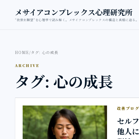
本文へ移動
メサイアコンプレックス心理研究所
“救世主願望”を心理学で読み解く。メサイアコンプレックスの構造と真相に迫る。
HOME
/
タグ: 心の成長
ARCHIVE
タグ: 心の成長
改善プロ
セル
他人