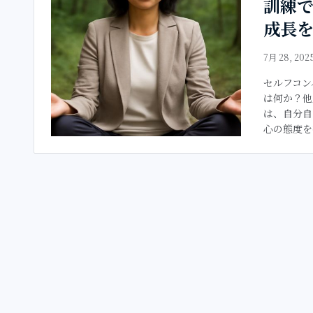
訓練
成長を
7月 28, 202
セルフコン
は何か？他
は、自分自
心の態度を