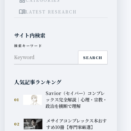
grid_view
menu_book
LATEST RESEARCH
サイト内検索
検索キーワード
SEARCH
人気記事ランキング
Savior（セイバー）コンプレ
ックス完全解説｜心理・宗教・
01
政治を横断で理解
メサイアコンプレックス本おす
02
すめ10冊【専門家厳選】