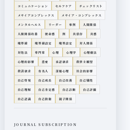
コミュニケーション
セルフケア
チェックリスト
メサイアコンプレックス
メサイア・コンプレックス
メンタルヘルス
リーダー
事例
人間関係
人間関係改善
使命感
例
共依存
共感
境界線
境界線設定
境界設定
対人関係
対処法
専門家
心理
心理学
心理療法
心理的影響
恋愛
承認欲求
救世主願望
救済欲求
有名人
深層心理
社会的影響
自己啓発
自己成長
自己改善
自己犠牲
自己理解
自己肯定感
自己診断
自己評価
自己認識
自己防衛
親子関係
JOURNAL SUBSCRIPTION