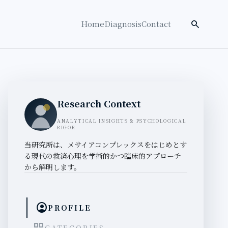
検索を開く
search
Home
Diagnosis
Contact
Research Context
ANALYTICAL INSIGHTS & PSYCHOLOGICAL
RIGOR
当研究所は、メサイアコンプレックスをはじめとす
る現代の救済心理を学術的かつ臨床的アプローチ
から解明します。
account_circle
PROFILE
CATEGORIES