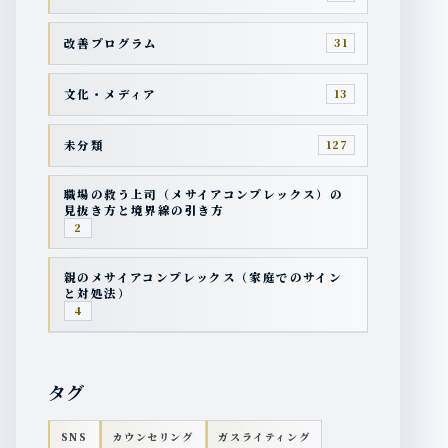
改善プログラム
31
文化・メディア
13
未分類
127
職場の救う上司（メサイアコンプレックス）の
見抜き方と境界線の引き方
2
親のメサイアコンプレックス（家庭でのサイン
と対処法）
4
タグ
SNS
カウンセリング
ガスライティング