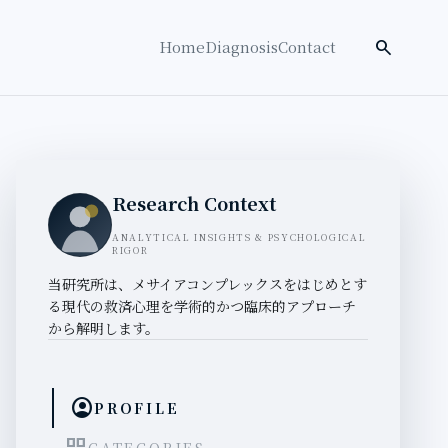
検索を開く
search
Home
Diagnosis
Contact
Research Context
ANALYTICAL INSIGHTS & PSYCHOLOGICAL
RIGOR
当研究所は、メサイアコンプレックスをはじめとす
る現代の救済心理を学術的かつ臨床的アプローチ
から解明します。
account_circle
PROFILE
CATEGORIES