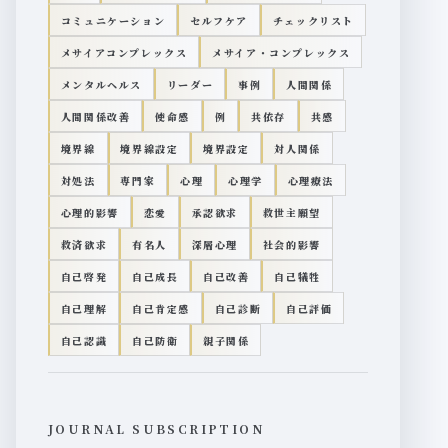
コミュニケーション
セルフケア
チェックリスト
メサイアコンプレックス
メサイア・コンプレックス
メンタルヘルス
リーダー
事例
人間関係
人間関係改善
使命感
例
共依存
共感
境界線
境界線設定
境界設定
対人関係
対処法
専門家
心理
心理学
心理療法
心理的影響
恋愛
承認欲求
救世主願望
救済欲求
有名人
深層心理
社会的影響
自己啓発
自己成長
自己改善
自己犠牲
自己理解
自己肯定感
自己診断
自己評価
自己認識
自己防衛
親子関係
JOURNAL SUBSCRIPTION