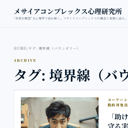
本文へ移動
メサイアコンプレックス心理研究所
“救世主願望”を心理学で読み解く。メサイアコンプレックスの構造と真相に迫る。
HOME
/
タグ: 境界線（バウンダリー）
ARCHIVE
タグ: 境界線（バ
コーアー
践的対処
「助
守る実