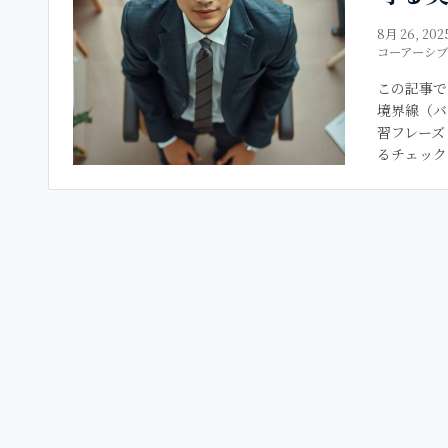
8月 26, 202
コーアーシ
この記事で
境界線（バ
習フレーズ
るチェックリ