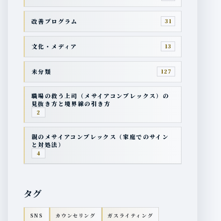
改善プログラム
31
文化・メディア
13
未分類
127
職場の救う上司（メサイアコンプレックス）の
見抜き方と境界線の引き方
2
親のメサイアコンプレックス（家庭でのサイン
と対処法）
4
タグ
SNS
カウンセリング
ガスライティング