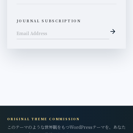
JOURNAL SUBSCRIPTION
arrow_forward
Email Address
ORIGINAL THEME COMMISSION
このテーマのような世界観をもつWordPressテーマを、あなた