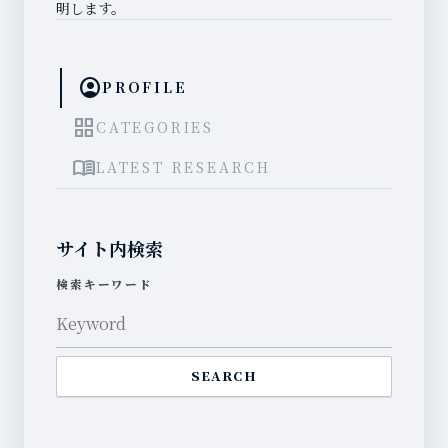
明します。
account_circle
PROFILE
grid_view
CATEGORIES
menu_book
LATEST RESEARCH
サイト内検索
検索キーワード
SEARCH