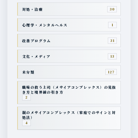
対処・治療
30
心理学・メンタルヘルス
1
改善プログラム
31
文化・メディア
13
未分類
127
職場の救う上司（メサイアコンプレックス）の見抜
き方と境界線の引き方
2
親のメサイアコンプレックス（家庭でのサインと対
処法）
4