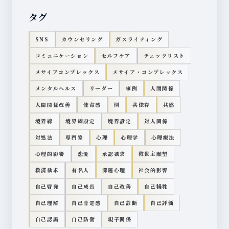
タグ
SNS
カウンセリング
ガスライティング
コミュニケーション
セルフケア
チェックリスト
メサイアコンプレックス
メサイア・コンプレックス
メンタルヘルス
リーダー
事例
人間関係
人間関係改善
使命感
例
共依存
共感
境界線
境界線設定
境界設定
対人関係
対処法
専門家
心理
心理学
心理療法
心理的影響
恋愛
承認欲求
救世主願望
救済欲求
有名人
深層心理
社会的影響
自己啓発
自己成長
自己改善
自己犠牲
自己理解
自己肯定感
自己診断
自己評価
自己認識
自己防衛
親子関係