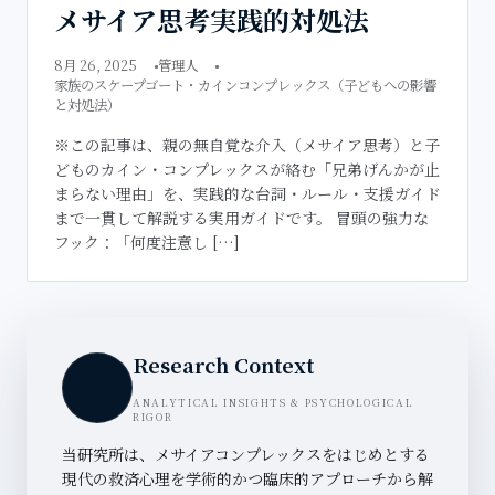
メサイア思考実践的対処法
8月 26, 2025
管理人
家族のスケープゴート・カインコンプレックス（子どもへの影響
と対処法）
※この記事は、親の無自覚な介入（メサイア思考）と子
どものカイン・コンプレックスが絡む「兄弟げんかが止
まらない理由」を、実践的な台詞・ルール・支援ガイド
まで一貫して解説する実用ガイドです。 冒頭の強力な
フック：「何度注意し […]
Research Context
ANALYTICAL INSIGHTS & PSYCHOLOGICAL
RIGOR
当研究所は、メサイアコンプレックスをはじめとする
現代の救済心理を学術的かつ臨床的アプローチから解