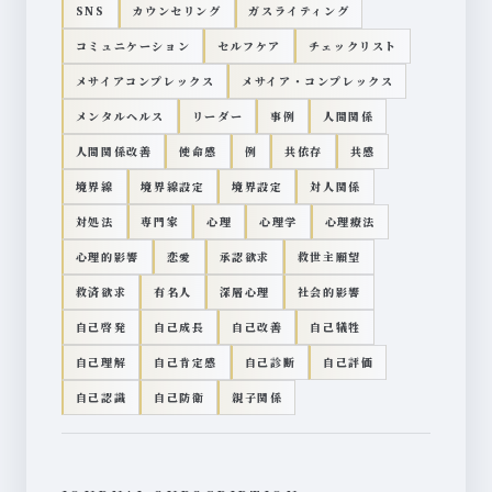
SNS
カウンセリング
ガスライティング
コミュニケーション
セルフケア
チェックリスト
メサイアコンプレックス
メサイア・コンプレックス
メンタルヘルス
リーダー
事例
人間関係
人間関係改善
使命感
例
共依存
共感
境界線
境界線設定
境界設定
対人関係
対処法
専門家
心理
心理学
心理療法
心理的影響
恋愛
承認欲求
救世主願望
救済欲求
有名人
深層心理
社会的影響
自己啓発
自己成長
自己改善
自己犠牲
自己理解
自己肯定感
自己診断
自己評価
自己認識
自己防衛
親子関係