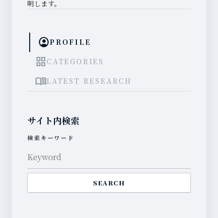
明します。
account_circle
PROFILE
grid_view
CATEGORIES
menu_book
LATEST RESEARCH
サイト内検索
検索キーワード
SEARCH