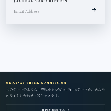
JOURNAL SUBSCRIPTION
arrow_forward
Email Address
ORIGINAL THEME COMMISSION
このテーマのような世界観をもつWordPressテーマを、あなた
のサイトに合わせて設計できます。
east
制作を相談する