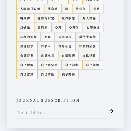
人間関係改善
使命感
例
共依存
共感
境界線
境界線設定
境界設定
対人関係
対処法
専門家
心理
心理学
心理療法
心理的影響
恋愛
承認欲求
救世主願望
救済欲求
有名人
深層心理
社会的影響
自己啓発
自己成長
自己改善
自己犠牲
自己理解
自己肯定感
自己診断
自己評価
自己認識
自己防衛
親子関係
JOURNAL SUBSCRIPTION
arrow_forward
Email Address