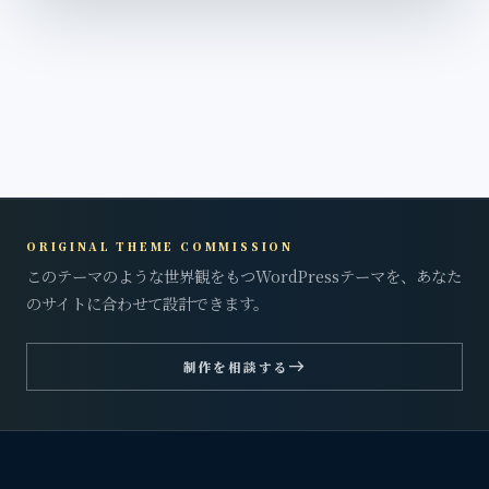
ORIGINAL THEME COMMISSION
このテーマのような世界観をもつWordPressテーマを、あなた
のサイトに合わせて設計できます。
east
制作を相談する