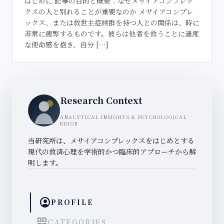
はじめに 記事の目的と概要：なぜメサイアコンプレッ
クスの人と別れることが重要なのか メサイアコンプレ
ックス、または救世主症候群を持つ人との関係は、時に
非常に疲弊するものです。彼らは他者を救うことに過度
な使命感を抱き、自分 […]
Research Context
ANALYTICAL INSIGHTS & PSYCHOLOGICAL
RIGOR
当研究所は、メサイアコンプレックスをはじめとする
現代の救済心理を学術的かつ臨床的アプローチから解
明します。
account_circle
PROFILE
grid_view
CATEGORIES