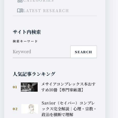
grid_view
menu_book
LATEST RESEARCH
サイト内検索
検索キーワード
SEARCH
人気記事ランキング
メサイアコンプレックス本おす
01
すめ10冊【専門家厳選】
Savior（セイバー）コンプレ
ックス完全解説｜心理・宗教・
02
政治を横断で理解