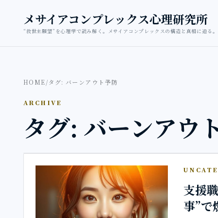
本文へ移動
メサイアコンプレックス心理研究所
“救世主願望”を心理学で読み解く。メサイアコンプレックスの構造と真相に迫る。
HOME
/
タグ: バーンアウト予防
ARCHIVE
タグ: バーンアウ
UNCATE
支援職
事”で