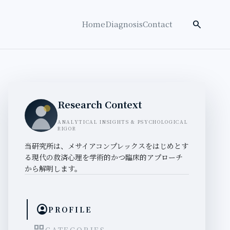
検索を開く
search
Home
Diagnosis
Contact
Research Context
ANALYTICAL INSIGHTS & PSYCHOLOGICAL
RIGOR
当研究所は、メサイアコンプレックスをはじめとす
る現代の救済心理を学術的かつ臨床的アプローチ
から解明します。
account_circle
PROFILE
CATEGORIES