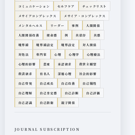
コミュニケーション
セルフケア
チェックリスト
メサイアコンプレックス
メサイア・コンプレックス
メンタルヘルス
リーダー
事例
人間関係
人間関係改善
使命感
例
共依存
共感
境界線
境界線設定
境界設定
対人関係
対処法
専門家
心理
心理学
心理療法
心理的影響
恋愛
承認欲求
救世主願望
救済欲求
有名人
深層心理
社会的影響
自己啓発
自己成長
自己改善
自己犠牲
自己理解
自己肯定感
自己診断
自己評価
自己認識
自己防衛
親子関係
JOURNAL SUBSCRIPTION