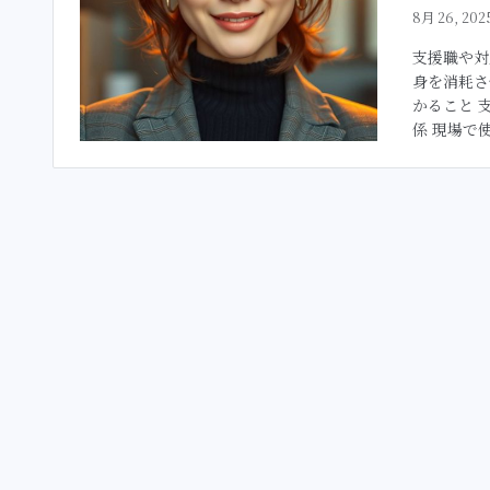
8月 26, 202
支援職や対
身を消耗さ
かること 
係 現場で使