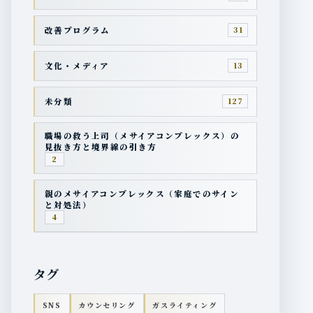
改善プログラム
31
文化・メディア
13
未分類
127
職場の救う上司（メサイアコンプレックス）の
見抜き方と境界線の引き方
2
親のメサイアコンプレックス（家庭でのサイン
と対処法）
4
タグ
SNS
カウンセリング
ガスライティング