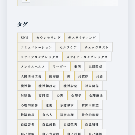
タグ
SNS
カウンセリング
ガスライティング
コミュニケーション
セルフケア
チェックリスト
メサイアコンプレックス
メサイア・コンプレックス
メンタルヘルス
リーダー
事例
人間関係
人間関係改善
使命感
例
共依存
共感
境界線
境界線設定
境界設定
対人関係
対処法
専門家
心理
心理学
心理療法
心理的影響
恋愛
承認欲求
救世主願望
救済欲求
有名人
深層心理
社会的影響
自己啓発
自己成長
自己改善
自己犠牲
自己理解
自己肯定感
自己診断
自己評価