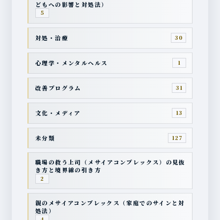
どもへの影響と対処法）
5
対処・治療
30
心理学・メンタルヘルス
1
改善プログラム
31
文化・メディア
13
未分類
127
職場の救う上司（メサイアコンプレックス）の見抜
き方と境界線の引き方
2
親のメサイアコンプレックス（家庭でのサインと対
処法）
4