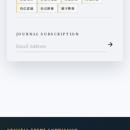
自己認識
自己防衛
親子関係
JOURNAL SUBSCRIPTION
arrow_forward
Email Address
ORIGINAL THEME COMMISSION