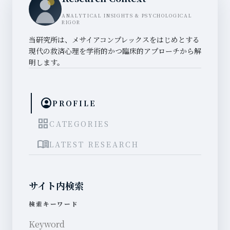
ANALYTICAL INSIGHTS & PSYCHOLOGICAL
RIGOR
当研究所は、メサイアコンプレックスをはじめとする
現代の救済心理を学術的かつ臨床的アプローチから解
明します。
account_circle
PROFILE
grid_view
CATEGORIES
menu_book
LATEST RESEARCH
サイト内検索
検索キーワード