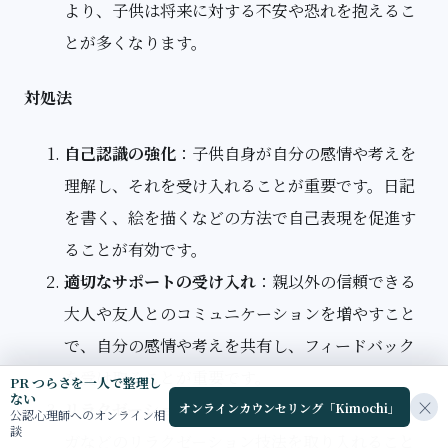
より、子供は将来に対する不安や恐れを抱えるこ
とが多くなります。
対処法
自己認識の強化
：子供自身が自分の感情や考えを
理解し、それを受け入れることが重要です。日記
を書く、絵を描くなどの方法で自己表現を促進す
ることが有効です。
適切なサポートの受け入れ
：親以外の信頼できる
大人や友人とのコミュニケーションを増やすこと
で、自分の感情や考えを共有し、フィードバック
を受け取ることが重要です。
PR つらさを一人で整理し
ない
×
リラクゼーション技法の導入
：深呼吸や瞑想、ヨ
オンラインカウンセリング「Kimochi」
公認心理師へのオンライン相
談
ガなどのリラクゼーション技法を取り入れること