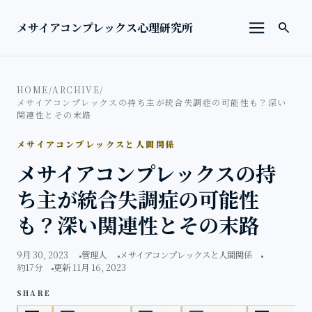
本文へ移動
検索を
メサイアコンプレックス心理研究所
search
メニューを
HOME
/
ARCHIVE
/
メサイアコンプレックスの持ち主が統合失調症の可能性も？深い
関連性とその末路
メサイアコンプレックスと人間関係
メサイアコンプレックスの持
ち主が統合失調症の可能性
も？深い関連性とその末路
9月 30, 2023
管理人
メサイアコンプレックスと人間関係
約17分
更新 11月 16, 2023
SHARE