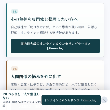
PR
心の負担を専門家と整理したい方へ
自己犠牲や「助けなければ」という思考が強い時は、公認心
理師にオンラインで相談する選択肢があります。
国内最大級のオンラインカウンセリングサービス
【Kimochi】
PR
人間関係の悩みを外に出す
家族・恋愛・仕事など、身近な関係ほど一人では整理しにく
いものです。話す場所を用意しておくと、見え方が変わること
PR つらさを一人で整理し
があります。
ない
×
オンラインカウンセリング「Kimochi」
公認心理師へのオンライン相
談
人間関係・恋愛・仕事などの心理相談を始めるなら