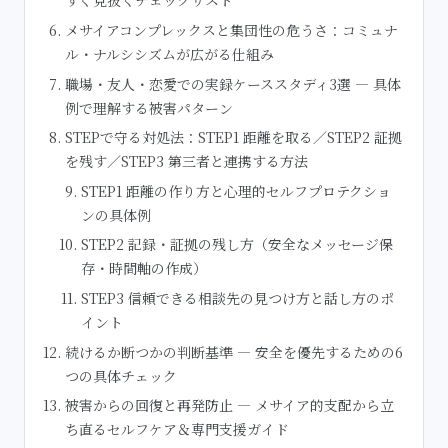
すぐ見抜くチェックリスト
メサイアコンプレックスと集団性の危うさ：コミュナ
ル・ナルシシズムが広がる仕組み
職場・友人・恋愛での実録ケーススタディ3選 — 具体
例で理解する被害パターン
STEPで守る対処法：STEP1 距離を取る／STEP2 証拠
を残す／STEP3 第三者と連携する方法
STEP1 距離の作り方と心理的セルフプロテクショ
ンの具体例
STEP2 記録・証拠の残し方（安全なメッセージ保
存・時間軸の作成）
STEP3 信頼できる相談先の見つけ方と話し方のポ
イント
続けるか断つかの判断基準 — 安全を優先するための6
つの具体チェック
被害からの回復と再発防止 — メサイア的支配から立
ち直るセルフケア＆専門支援ガイド