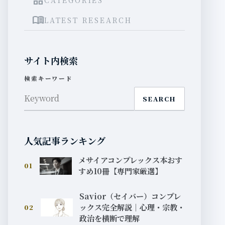
grid_view
menu_book
LATEST RESEARCH
サイト内検索
検索キーワード
SEARCH
人気記事ランキング
メサイアコンプレックス本おす
01
すめ10冊【専門家厳選】
Savior（セイバー）コンプレ
ックス完全解説｜心理・宗教・
02
政治を横断で理解