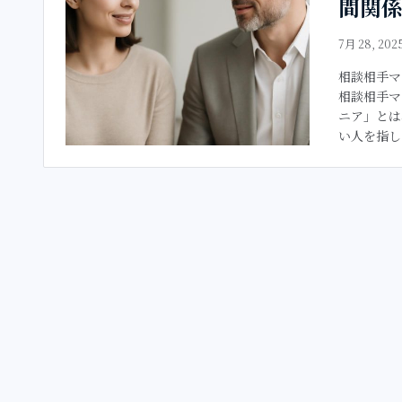
間関
7月 28, 202
相談相手マ
相談相手マ
ニア」とは
い人を指し