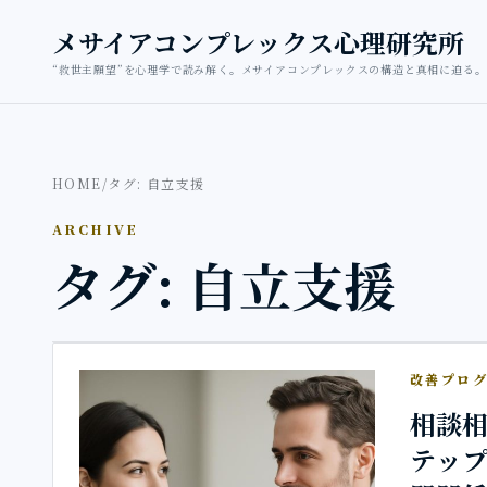
本文へ移動
メサイアコンプレックス心理研究所
“救世主願望”を心理学で読み解く。メサイアコンプレックスの構造と真相に迫る。
HOME
/
タグ: 自立支援
ARCHIVE
タグ: 自立支援
改善プロ
相談相
テッ