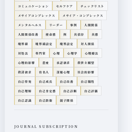
コミュニケーション
セルフケア
チェックリスト
メサイアコンプレックス
メサイア・コンプレックス
メンタルヘルス
リーダー
事例
人間関係
人間関係改善
使命感
例
共依存
共感
境界線
境界線設定
境界設定
対人関係
対処法
専門家
心理
心理学
心理療法
心理的影響
恋愛
承認欲求
救世主願望
救済欲求
有名人
深層心理
社会的影響
自己啓発
自己成長
自己改善
自己犠牲
自己理解
自己肯定感
自己診断
自己評価
自己認識
自己防衛
親子関係
JOURNAL SUBSCRIPTION