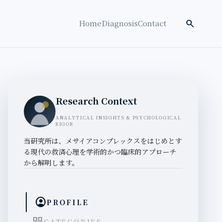
検索を開く
search
Home
Diagnosis
Contact
Research Context
ANALYTICAL INSIGHTS & PSYCHOLOGICAL
RIGOR
当研究所は、メサイアコンプレックスをはじめとす
る現代の救済心理を学術的かつ臨床的アプローチ
から解明します。
account_circle
PROFILE
CATEGORIES