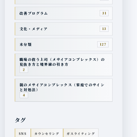
改善プログラム
31
文化・メディア
13
未分類
127
職場の救う上司（メサイアコンプレックス）の
見抜き方と境界線の引き方
2
親のメサイアコンプレックス（家庭でのサイン
と対処法）
4
タグ
SNS
カウンセリング
ガスライティング