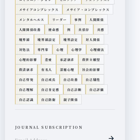
メサイアコンプレックス
メサイア・コンプレックス
メンタルヘルス
リーダー
事例
人間関係
人間関係改善
使命感
例
共依存
共感
境界線
境界線設定
境界設定
対人関係
対処法
専門家
心理
心理学
心理療法
心理的影響
恋愛
承認欲求
救世主願望
救済欲求
有名人
深層心理
社会的影響
自己啓発
自己成長
自己改善
自己犠牲
自己理解
自己肯定感
自己診断
自己評価
自己認識
自己防衛
親子関係
JOURNAL SUBSCRIPTION
arrow_forward