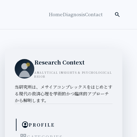
検索を開く
search
Home
Diagnosis
Contact
Research Context
ANALYTICAL INSIGHTS & PSYCHOLOGICAL
RIGOR
当研究所は、メサイアコンプレックスをはじめとす
る現代の救済心理を学術的かつ臨床的アプローチ
から解明します。
account_circle
PROFILE
CATEGORIES