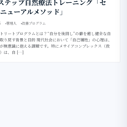
ステップ自然療法トレーニング「セ
ニューアルメソッド」
5
管理人
改善プログラム
トリートプログラムとは？“自分を後回し”の癖を癒し健全な自
取り戻す背景と目的 現代社会において「自己犠牲」の心理は、
が無意識に抱える課題です。特にメサイアコンプレックス（救
）は、自 […]