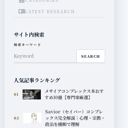
grid_view
menu_book
LATEST RESEARCH
サイト内検索
検索キーワード
SEARCH
人気記事ランキング
メサイアコンプレックス本おす
01
すめ10冊【専門家厳選】
Savior（セイバー）コンプレ
ックス完全解説｜心理・宗教・
02
政治を横断で理解