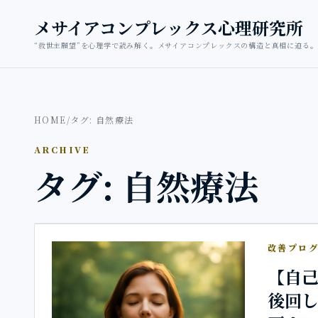
本文へ移動
メサイアコンプレックス心理研究所
“救世主願望”を心理学で読み解く。メサイアコンプレックスの構造と真相に迫る。
HOME
/
タグ: 自然療法
ARCHIVE
タグ: 自然療法
改善プロ
【自己
後回し