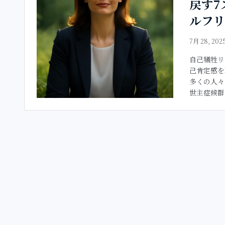
戻す7
ルフリ
7月 28, 202
自己犠牲リ
己肯定感を
多くの人々
世主症候群