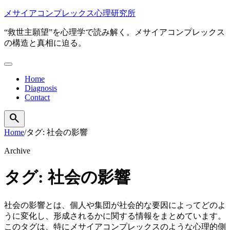
本
メサイアコンプレックス心理研究所
文
“救世主願望”を心理学で読み解く。メサイアコンプレックス
へ
の構造と真相に迫る。
移
動
メ
ニ
Home
ュ
Diagnosis
ー
Contact
を
開
search
検
く
索
Home
/
タグ: 社会の影響
を
開
Archive
く
タグ: 社会の影響
社会の影響とは、個人や集団が社会的な要因によってどのよ
うに変化し、形成されるかに関する情報をまとめています。
このタグは、特にメサイアコンプレックスのような心理的側