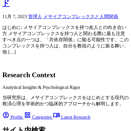
ド
11月 7, 2023
管理人
メサイアコンプレックスと人間関係
はじめに: メサイアコンプレックスを持つ友人との向き合い
方 メサイアコンプレックスを持つ人と関わる際に最も注意
すべき点の一つは、「共依存関係」に陥る可能性です。この
コンプレックスを持つ人は、自分を教祖のように振る舞い、
他 […]
Research Context
Analytical Insights & Psychological Rigor
当研究所は、メサイアコンプレックスをはじめとする現代の
救済心理を学術的かつ臨床的アプローチから解明します。
account_circle
grid_view
menu_book
Profile
Categories
Latest Research
サイト内検索