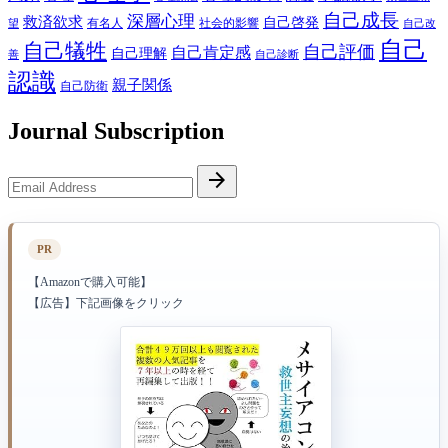
自己成長
深層心理
救済欲求
自己啓発
有名人
社会的影響
望
自己改
自己
自己犠牲
自己評価
自己肯定感
自己理解
善
自己診断
認識
親子関係
自己防衛
Journal Subscription
Email
arrow_forward
Address
PR
【Amazonで購入可能】
【広告】下記画像をクリック