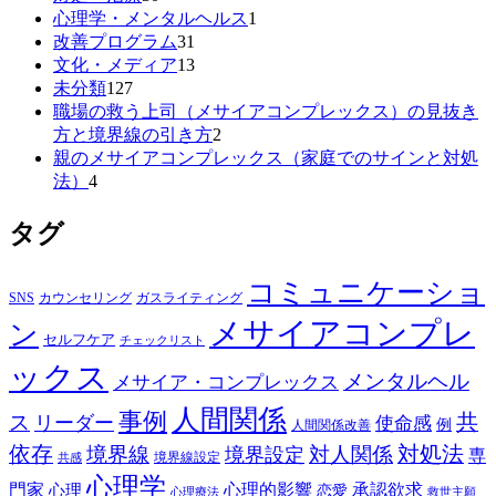
心理学・メンタルヘルス
1
改善プログラム
31
文化・メディア
13
未分類
127
職場の救う上司（メサイアコンプレックス）の見抜き
方と境界線の引き方
2
親のメサイアコンプレックス（家庭でのサインと対処
法）
4
タグ
コミュニケーショ
SNS
カウンセリング
ガスライティング
メサイアコンプレ
ン
セルフケア
チェックリスト
ックス
メンタルヘル
メサイア・コンプレックス
人間関係
事例
共
ス
リーダー
使命感
例
人間関係改善
依存
対処法
境界線
対人関係
境界設定
専
境界線設定
共感
心理学
門家
心理的影響
承認欲求
心理
恋愛
心理療法
救世主願