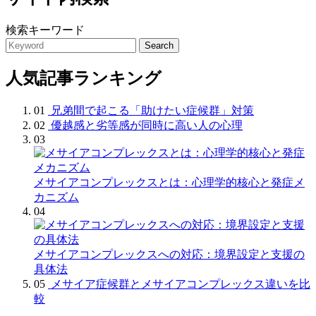
検索キーワード
Search
人気記事ランキング
01
兄弟間で起こる「助けたい症候群」対策
02
優越感と劣等感が同時に高い人の心理
03
メサイアコンプレックスとは：心理学的核心と発症メ
カニズム
04
メサイアコンプレックスへの対応：境界設定と支援の
具体法
05
メサイア症候群とメサイアコンプレックス違いを比
較