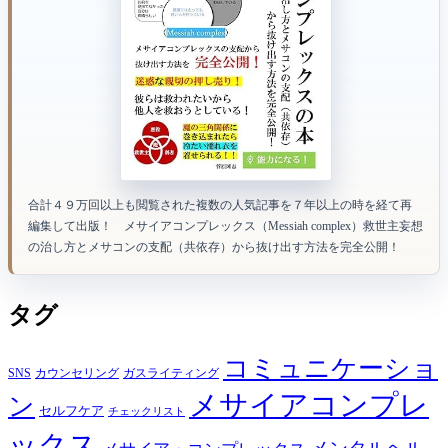
合計４９万回以上も閲覧された複数の人気記事を７年以上の時を経て再
編集して出版！ メサイアコンプレックス（Messiah complex）救世主妄想
の治し方とメサコンの支配（共依存）から抜け出す方法を完全公開！
タグ
コミュニケーショ
SNS
カウンセリング
ガスライティング
メサイアコンプレ
ン
セルフケア
チェックリスト
ックス