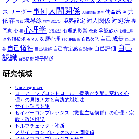
メンタルヘル
メサイア・コンプレックス
人間関係
事例
共
ス
リーダー
使命感
例
人間関係改善
依存
対処法
境界線
対人関係
境界設定
専
境界線設定
共感
心理学
門家
心理的影響
承認欲求
心理
恋愛
心理療法
救世主願
自己成長
深層心理
救済欲求
自己啓発
有名人
社会的影響
望
自己改
自己
自己犠牲
自己評価
自己肯定感
自己理解
善
自己診断
認識
親子関係
自己防衛
研究領域
Uncategorized
コーアーシブコントロール（援助が支配に変わる心
理）の見抜き方と実践的対処法
サイト運営関連
セイバーコンプレックス（救世主症候群）の心理・宗
教・政治解説
セルフチェック・診断
メサイアコンプレックスと人間関係
メサイアコンプレックスと仕事