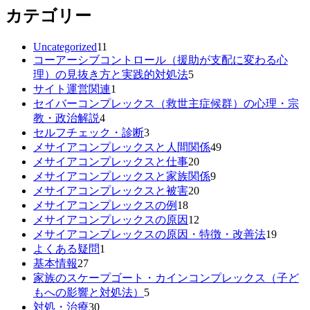
カテゴリー
Uncategorized
11
コーアーシブコントロール（援助が支配に変わる心
理）の見抜き方と実践的対処法
5
サイト運営関連
1
セイバーコンプレックス（救世主症候群）の心理・宗
教・政治解説
4
セルフチェック・診断
3
メサイアコンプレックスと人間関係
49
メサイアコンプレックスと仕事
20
メサイアコンプレックスと家族関係
9
メサイアコンプレックスと被害
20
メサイアコンプレックスの例
18
メサイアコンプレックスの原因
12
メサイアコンプレックスの原因・特徴・改善法
19
よくある疑問
1
基本情報
27
家族のスケープゴート・カインコンプレックス（子ど
もへの影響と対処法）
5
対処・治療
30