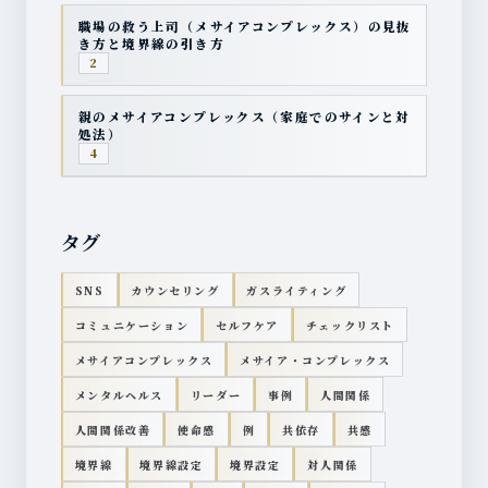
職場の救う上司（メサイアコンプレックス）の見抜
き方と境界線の引き方
2
親のメサイアコンプレックス（家庭でのサインと対
処法）
4
タグ
SNS
カウンセリング
ガスライティング
コミュニケーション
セルフケア
チェックリスト
メサイアコンプレックス
メサイア・コンプレックス
メンタルヘルス
リーダー
事例
人間関係
人間関係改善
使命感
例
共依存
共感
境界線
境界線設定
境界設定
対人関係