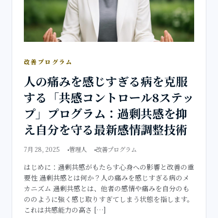
改善プログラム
人の痛みを感じすぎる病を克服
する「共感コントロール8ステッ
プ」プログラム：過剰共感を抑
え自分を守る最新感情調整技術
7月 28, 2025
管理人
改善プログラム
はじめに：過剰共感がもたらす心身への影響と改善の重
要性 過剰共感とは何か？人の痛みを感じすぎる病のメ
カニズム 過剰共感とは、他者の感情や痛みを自分のも
ののように強く感じ取りすぎてしまう状態を指します。
これは共感能力の高さ […]