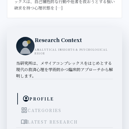
ックスは、自己犠牲的な行動や他者を救おうとする強い
欲求を持つ心理状態を […]
Research Context
ANALYTICAL INSIGHTS & PSYCHOLOGICAL
RIGOR
当研究所は、メサイアコンプレックスをはじめとする
現代の救済心理を学術的かつ臨床的アプローチから解
明します。
account_circle
PROFILE
grid_view
CATEGORIES
menu_book
LATEST RESEARCH