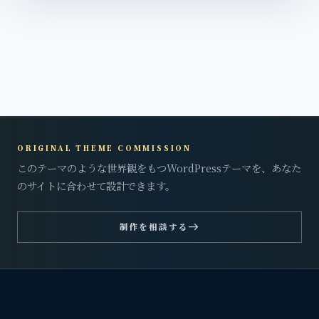
ORIGINAL THEME COMMISSION
このテーマのような世界観をもつWordPressテーマを、あなた
のサイトに合わせて設計できます。
east
制作を相談する