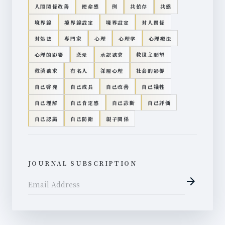
人間関係改善
使命感
例
共依存
共感
境界線
境界線設定
境界設定
対人関係
対処法
専門家
心理
心理学
心理療法
心理的影響
恋愛
承認欲求
救世主願望
救済欲求
有名人
深層心理
社会的影響
自己啓発
自己成長
自己改善
自己犠牲
自己理解
自己肯定感
自己診断
自己評価
自己認識
自己防衛
親子関係
JOURNAL SUBSCRIPTION
arrow_forward
Email Address