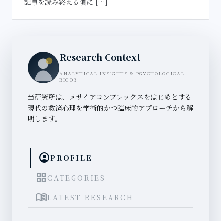
記事を読み終える頃に […]
Research Context
ANALYTICAL INSIGHTS & PSYCHOLOGICAL
RIGOR
当研究所は、メサイアコンプレックスをはじめとする
現代の救済心理を学術的かつ臨床的アプローチから解
明します。
account_circle
PROFILE
grid_view
CATEGORIES
menu_book
LATEST RESEARCH