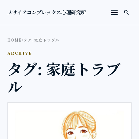
本文へ移動
検索を
メサイアコンプレックス心理研究所
search
メニューを
HOME
/
タグ: 家庭トラブル
ARCHIVE
タグ: 家庭トラブ
ル