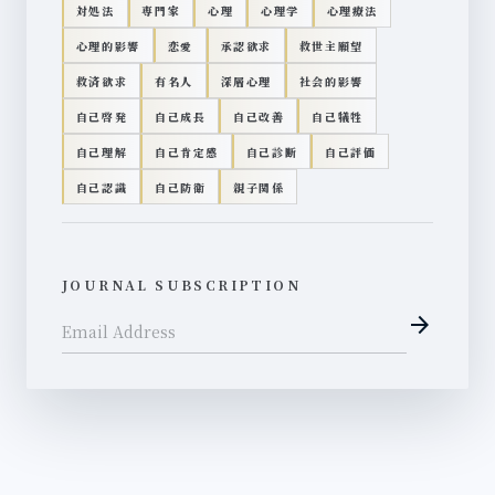
対処法
専門家
心理
心理学
心理療法
心理的影響
恋愛
承認欲求
救世主願望
救済欲求
有名人
深層心理
社会的影響
自己啓発
自己成長
自己改善
自己犠牲
自己理解
自己肯定感
自己診断
自己評価
自己認識
自己防衛
親子関係
JOURNAL SUBSCRIPTION
arrow_forward
Email Address