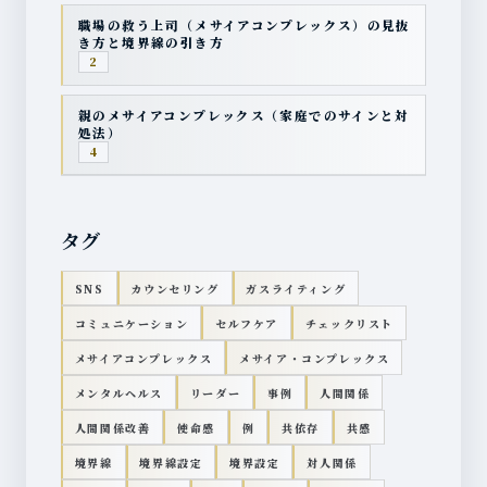
職場の救う上司（メサイアコンプレックス）の見抜
き方と境界線の引き方
2
親のメサイアコンプレックス（家庭でのサインと対
処法）
4
タグ
SNS
カウンセリング
ガスライティング
コミュニケーション
セルフケア
チェックリスト
メサイアコンプレックス
メサイア・コンプレックス
メンタルヘルス
リーダー
事例
人間関係
人間関係改善
使命感
例
共依存
共感
境界線
境界線設定
境界設定
対人関係