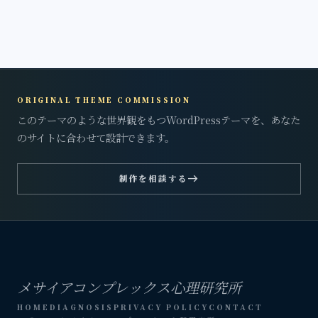
ORIGINAL THEME COMMISSION
このテーマのような世界観をもつWordPressテーマを、あなた
のサイトに合わせて設計できます。
east
制作を相談する
メサイアコンプレックス心理研究所
HOME
DIAGNOSIS
PRIVACY POLICY
CONTACT