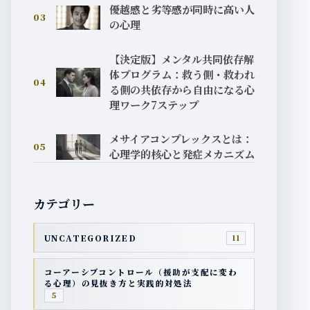
優越感と劣等感が同時に高い人
03
の心理
【決定版】メンタル共同依存解
体プログラム：救う側・救われ
04
る側の共依存から自由になる心
理ワーク7ステップ
メサイアコンプレックスとは：
05
心理学的核心と発症メカニズム
カテゴリー
UNCATEGORIZED
11
コーアーシブコントロール（援助が支配に変わ
る心理）の見抜き方と実践的対処法
5