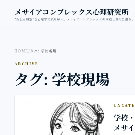
本文へ移動
メサイアコンプレックス心理研究所
“救世主願望”を心理学で読み解く。メサイアコンプレックスの構造と真相に迫る。
HOME
/
タグ: 学校現場
ARCHIVE
タグ: 学校現場
UNCATE
学校
メサ