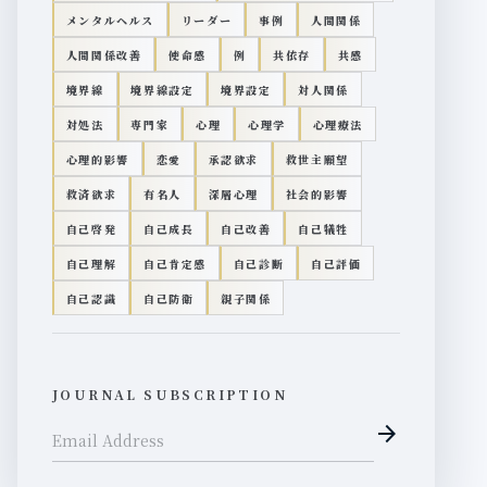
メンタルヘルス
リーダー
事例
人間関係
人間関係改善
使命感
例
共依存
共感
境界線
境界線設定
境界設定
対人関係
対処法
専門家
心理
心理学
心理療法
心理的影響
恋愛
承認欲求
救世主願望
救済欲求
有名人
深層心理
社会的影響
自己啓発
自己成長
自己改善
自己犠牲
自己理解
自己肯定感
自己診断
自己評価
自己認識
自己防衛
親子関係
JOURNAL SUBSCRIPTION
arrow_forward
Email Address