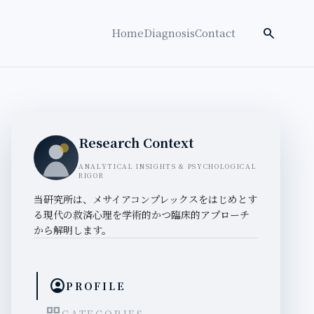
検索を開く
search
Home
Diagnosis
Contact
Research Context
ANALYTICAL INSIGHTS & PSYCHOLOGICAL
RIGOR
当研究所は、メサイアコンプレックスをはじめとす
る現代の救済心理を学術的かつ臨床的アプローチ
から解明します。
account_circle
PROFILE
CATEGORIES