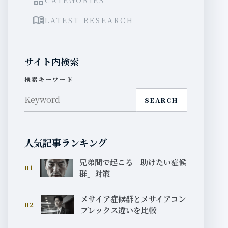
grid_view
menu_book
LATEST RESEARCH
サイト内検索
検索キーワード
SEARCH
人気記事ランキング
兄弟間で起こる「助けたい症候
01
群」対策
メサイア症候群とメサイアコン
02
プレックス違いを比較