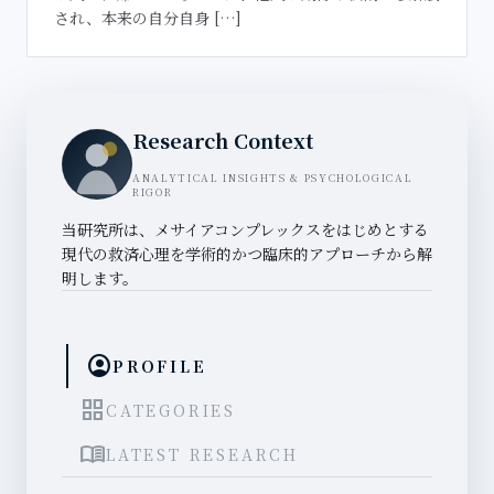
され、本来の自分自身 […]
Research Context
ANALYTICAL INSIGHTS & PSYCHOLOGICAL
RIGOR
当研究所は、メサイアコンプレックスをはじめとする
現代の救済心理を学術的かつ臨床的アプローチから解
明します。
account_circle
PROFILE
grid_view
CATEGORIES
menu_book
LATEST RESEARCH