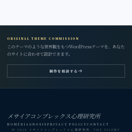
ORIGINAL THEME COMMISSION
このテーマのような世界観をもつWordPressテーマを、あなた
のサイトに合わせて設計できます。
east
制作を相談する
メサイアコンプレックス心理研究所
HOME
DIAGNOSIS
PRIVACY POLICY
CONTACT
© 2026 メサイアコンプレックス心理研究所. THE SILENT