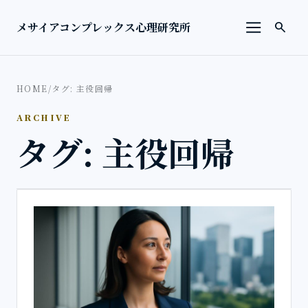
本文へ移動
検索を
メサイアコンプレックス心理研究所
search
メニューを
HOME
/
タグ: 主役回帰
ARCHIVE
タグ: 主役回帰