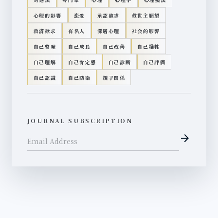
心理的影響
恋愛
承認欲求
救世主願望
救済欲求
有名人
深層心理
社会的影響
自己啓発
自己成長
自己改善
自己犠牲
自己理解
自己肯定感
自己診断
自己評価
自己認識
自己防衛
親子関係
JOURNAL SUBSCRIPTION
arrow_forward
Email Address