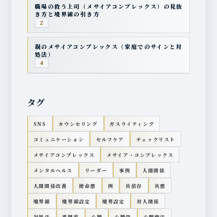
職場の救う上司（メサイアコンプレックス）の見抜
き方と境界線の引き方
2
親のメサイアコンプレックス（家庭でのサインと対
処法）
4
タグ
SNS
カウンセリング
ガスライティング
コミュニケーション
セルフケア
チェックリスト
メサイアコンプレックス
メサイア・コンプレックス
メンタルヘルス
リーダー
事例
人間関係
人間関係改善
使命感
例
共依存
共感
境界線
境界線設定
境界設定
対人関係
対処法
専門家
心理
心理学
心理療法