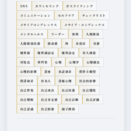
SNS
カウンセリング
ガスライティング
コミュニケーション
セルフケア
チェックリスト
メサイアコンプレックス
メサイア・コンプレックス
メンタルヘルス
リーダー
事例
人間関係
人間関係改善
使命感
例
共依存
共感
境界線
境界線設定
境界設定
対人関係
対処法
専門家
心理
心理学
心理療法
心理的影響
恋愛
承認欲求
救世主願望
救済欲求
有名人
深層心理
社会的影響
自己啓発
自己成長
自己改善
自己犠牲
自己理解
自己肯定感
自己診断
自己評価
自己認識
自己防衛
親子関係