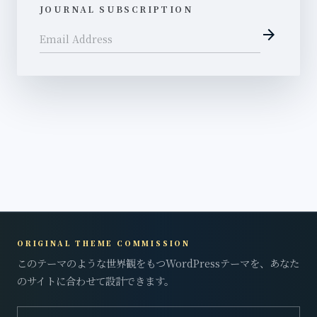
JOURNAL SUBSCRIPTION
arrow_forward
Email Address
ORIGINAL THEME COMMISSION
このテーマのような世界観をもつWordPressテーマを、あなた
のサイトに合わせて設計できます。