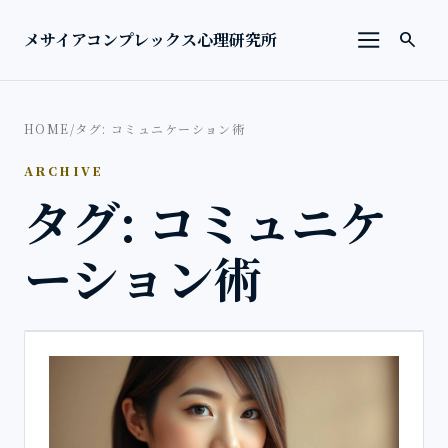
本文へ移動
検索を
メサイアコンプレックス心理研究所
search
メニューを
HOME
/
タグ: コミュニケーション術
ARCHIVE
タグ: コミュニケ
ーション術