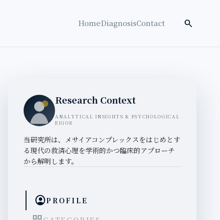
検索を開く
search
Home
Diagnosis
Contact
Research Context
ANALYTICAL INSIGHTS & PSYCHOLOGICAL
RIGOR
当研究所は、メサイアコンプレックスをはじめとす
る現代の救済心理を学術的かつ臨床的アプローチ
から解明します。
account_circle
PROFILE
CATEGORIES