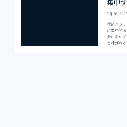
集中
7月 28, 202
救済コンテ
に集中する
会において
と呼ばれる状