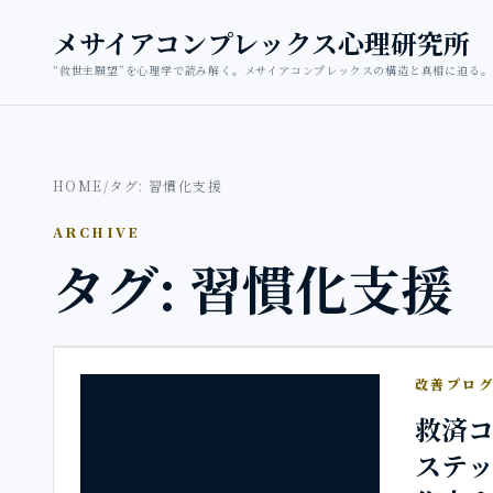
本文へ移動
メサイアコンプレックス心理研究所
“救世主願望”を心理学で読み解く。メサイアコンプレックスの構造と真相に迫る。
HOME
/
タグ: 習慣化支援
ARCHIVE
タグ: 習慣化支援
改善プロ
救済コ
ステッ