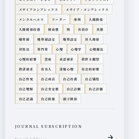
メサイアコンプレックス
メサイア・コンプレックス
メンタルヘルス
リーダー
事例
人間関係
人間関係改善
使命感
例
共依存
共感
境界線
境界線設定
境界設定
対人関係
対処法
専門家
心理
心理学
心理療法
心理的影響
恋愛
承認欲求
救世主願望
救済欲求
有名人
深層心理
社会的影響
自己啓発
自己成長
自己改善
自己犠牲
自己理解
自己肯定感
自己診断
自己評価
自己認識
自己防衛
親子関係
JOURNAL SUBSCRIPTION
arrow_forward