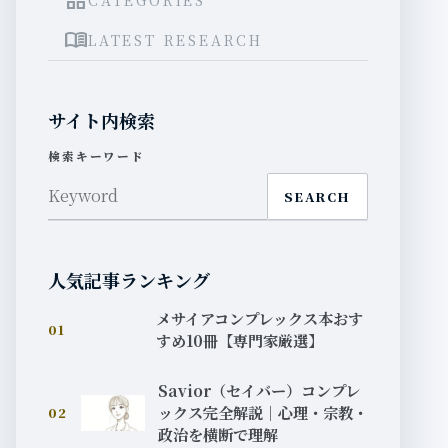
grid_view
menu_book
LATEST RESEARCH
サイト内検索
検索キーワード
SEARCH
人気記事ランキング
メサイアコンプレックス本おす
01
すめ10冊【専門家厳選】
Savior（セイバー）コンプレ
ックス完全解説｜心理・宗教・
02
政治を横断で理解