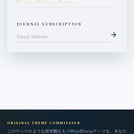
JOURNAL SUBSCRIPTION
arrow_forward
Email Address
ORIGINAL THEME COMMISSION
このテーマのような世界観をもつWordPressテーマを、あなた