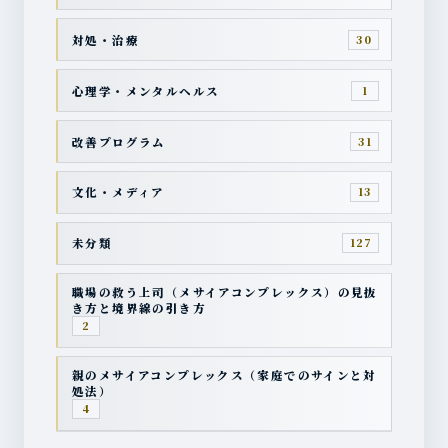
対処・治療
30
心理学・メンタルヘルス
1
改善プログラム
31
文化・メディア
13
未分類
127
職場の救う上司（メサイアコンプレックス）の見抜
き方と境界線の引き方
2
親のメサイアコンプレックス（家庭でのサインと対
処法）
4