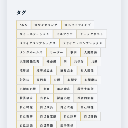
タグ
SNS
カウンセリング
ガスライティング
コミュニケーション
セルフケア
チェックリスト
メサイアコンプレックス
メサイア・コンプレックス
メンタルヘルス
リーダー
事例
人間関係
人間関係改善
使命感
例
共依存
共感
境界線
境界線設定
境界設定
対人関係
対処法
専門家
心理
心理学
心理療法
心理的影響
恋愛
承認欲求
救世主願望
救済欲求
有名人
深層心理
社会的影響
自己啓発
自己成長
自己改善
自己犠牲
自己理解
自己肯定感
自己診断
自己評価
自己認識
自己防衛
親子関係