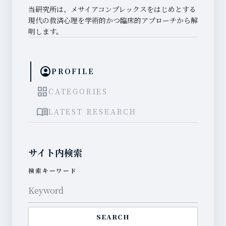
当研究所は、メサイアコンプレックスをはじめとする
現代の救済心理を学術的かつ臨床的アプローチから解
明します。
account_circle
PROFILE
grid_view
CATEGORIES
menu_book
LATEST RESEARCH
サイト内検索
検索キーワード
SEARCH