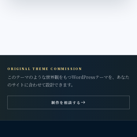
ORIGINAL THEME COMMISSION
このテーマのような世界観をもつWordPressテーマを、あなた
のサイトに合わせて設計できます。
east
制作を相談する