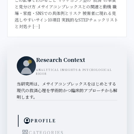
と見分け方 メサイアコンプレックスとの関連と動機 職
場・家庭・SNSでの具体例とリスク 被害者に現れる見
逃しやすいサイン10項目 実践的なSTEPチェックリスト
と対処テ […]
Research Context
ANALYTICAL INSIGHTS & PSYCHOLOGICAL
RIGOR
当研究所は、メサイアコンプレックスをはじめとする
現代の救済心理を学術的かつ臨床的アプローチから解
明します。
account_circle
PROFILE
grid_view
CATEGORIES