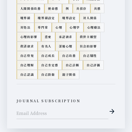
人間関係改善
使命感
例
共依存
共感
境界線
境界線設定
境界設定
対人関係
対処法
専門家
心理
心理学
心理療法
心理的影響
恋愛
承認欲求
救世主願望
救済欲求
有名人
深層心理
社会的影響
自己啓発
自己成長
自己改善
自己犠牲
自己理解
自己肯定感
自己診断
自己評価
自己認識
自己防衛
親子関係
JOURNAL SUBSCRIPTION
arrow_forward
Email Address