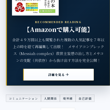
RECOMMENDED READING
【Amazonで購入可能】
合計４９万回以上も閲覧された複数の人気記事を７年以
上の時を経て再編集して出版！ メサイアコンプレック
ス（Messiah complex）救世主妄想の治し方とメサコ
ンの支配（共依存）から抜け出す方法を完全公開！
arrow_forward
詳細を見る
コミュニケーション
人間関係
境界線
自己評価