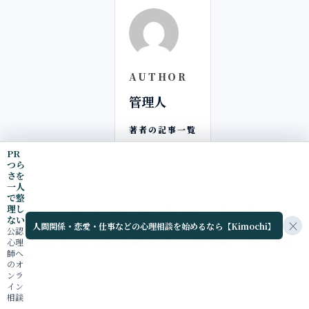
AUTHOR
管理人
著者の記事一覧
PR
つら
さを
一人
で整
理し
本サイトの内容は心理学・臨床倫理に関する一般的な情報提供を
ない
×
人間関係・恋愛・仕事などの心理相談を始めるなら【Kimochi】
目的としており、診断・治療・個別の医療助言を代替するもので
公認
心理
はありません。心身の不調がある場合は専門機関へご相談くださ
師へ
い。
のオ
ンラ
イン
相談