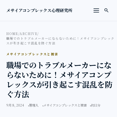
本文へ移動
検索を
メサイアコンプレックス心理研究所
search
メニューを
HOME
/
ARCHIVE
/
職場でのトラブルメーカーにならないために！メサイアコンプレック
スが引き起こす混乱を防ぐ方法
メサイアコンプレックスと被害
職場でのトラブルメーカーにな
らないために！メサイアコンプ
レックスが引き起こす混乱を防
ぐ方法
9月 8, 2024
管理人
メサイアコンプレックスと被害
約11分