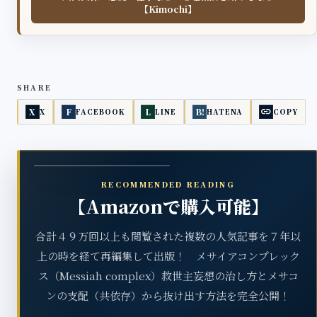
【Kimochi】
SHARE
link
X
F
L
B!
X
FACEBOOK
LINE
HATENA
COPY
RECOMMENDED READING
【Amazonで購入可能】
合計４９万回以上も閲覧された複数の人気記事を７年以
上の時を経て再編集して出版！ メサイアコンプレック
ス（Messiah complex）救世主妄想の治し方とメサコ
ンの支配（共依存）から抜け出す方法を完全公開！