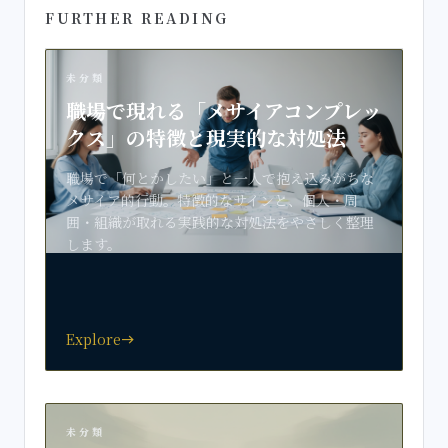
FURTHER READING
未分類
職場で現れる「メサイアコンプレッ
クス」の特徴と現実的な対処法
職場で「何とかしたい」と一人で抱え込みがちな
メサイア的行動。特徴的なサインと、個人・周
囲・組織が取れる実践的な対処法をやさしく整理
します。
Explore
east
未分類