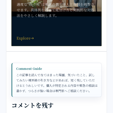
過度な“救う役”は善意の裏で本人と周囲を疲弊さ
せます。具体例を通じて見分け方と実践的な対処
法をやさしく解説します。
Explore
east
Comment Guide
この記事を読んで当てはまった場面、気づいたこと、試し
てみたい境界線の引き方などがあれば、短く残していただ
けるとうれしいです。個人が特定される内容や緊急の相談は
書かず、つらさが強い場合は専門家へご相談ください。
コメントを残す