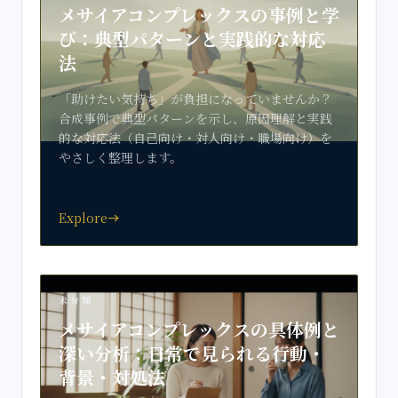
メサイアコンプレックスの事例と学
び：典型パターンと実践的な対応
法
「助けたい気持ち」が負担になっていませんか？
合成事例で典型パターンを示し、原因理解と実践
的な対応法（自己向け・対人向け・職場向け）を
やさしく整理します。
Explore
east
未分類
メサイアコンプレックスの具体例と
深い分析：日常で見られる行動・
背景・対処法