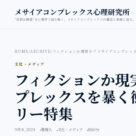
本文へ移動
メサイアコンプレックス心理研究所
“救世主願望”を心理学で読み解く。メサイアコンプレックスの構造と真相に迫る。
HOME
/
ARCHIVE
/
フィクションか現実か？メサイアコンプレッ
文化・メディア
フィクションか現
プレックスを暴く
リー特集
9月 8, 2024
管理人
文化・メディア
約10分