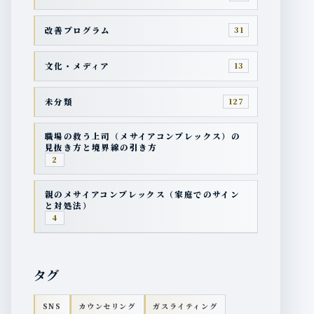
改善プログラム
31
文化・メディア
13
未分類
127
職場の救う上司（メサイアコンプレックス）の
見抜き方と境界線の引き方
2
親のメサイアコンプレックス（家庭でのサイン
と対処法）
4
タグ
SNS
カウンセリング
ガスライティング