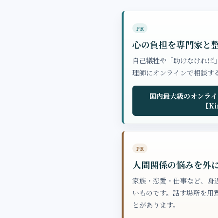
PR
心の負担を専門家と
自己犠牲や「助けなければ
理師にオンラインで相談す
国内最大級のオンライ
【Ki
PR
人間関係の悩みを外
家族・恋愛・仕事など、身
いものです。話す場所を用
とがあります。