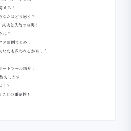
て考える！
！あなたはどう思う？
ち！成功と失敗の真実！
力とは？
ックス事例まとめ！
！あなたも救われるかも！？
サポートツール紹介！
お教えします！
は！？
することの重要性！