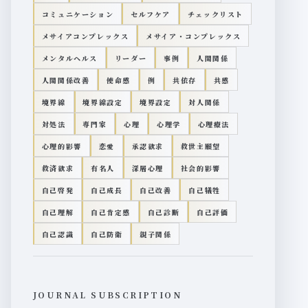
コミュニケーション
セルフケア
チェックリスト
メサイアコンプレックス
メサイア・コンプレックス
メンタルヘルス
リーダー
事例
人間関係
人間関係改善
使命感
例
共依存
共感
境界線
境界線設定
境界設定
対人関係
対処法
専門家
心理
心理学
心理療法
心理的影響
恋愛
承認欲求
救世主願望
救済欲求
有名人
深層心理
社会的影響
自己啓発
自己成長
自己改善
自己犠牲
自己理解
自己肯定感
自己診断
自己評価
自己認識
自己防衛
親子関係
JOURNAL SUBSCRIPTION