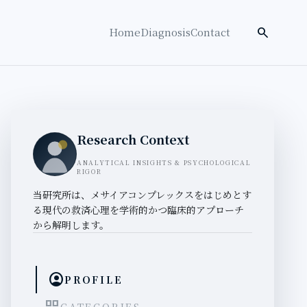
検索を開く
search
Home
Diagnosis
Contact
Research Context
ANALYTICAL INSIGHTS & PSYCHOLOGICAL
RIGOR
当研究所は、メサイアコンプレックスをはじめとす
る現代の救済心理を学術的かつ臨床的アプローチ
から解明します。
account_circle
PROFILE
CATEGORIES